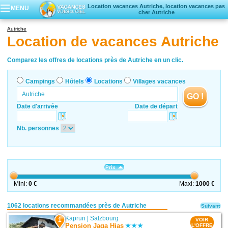
Location vacances Autriche, location vacances pas
MENU
cher Autriche
Campings
Autriche
Hôtels
Location de vacances Autriche
Locations vacances
Villages vacances
Comparez les offres de locations près de Autriche en un clic.
Campings
Hôtels
Locations
Villages vacances
GO !
Date d'arrivée
Date de départ
Nb. personnes
Prix
Mini:
0 €
Maxi:
1000 €
1062 locations recommandées près de Autriche
Suivant
Kaprun
|
Salzbourg
1
VOIR
Pension Jaga Hias
L'OFFRE