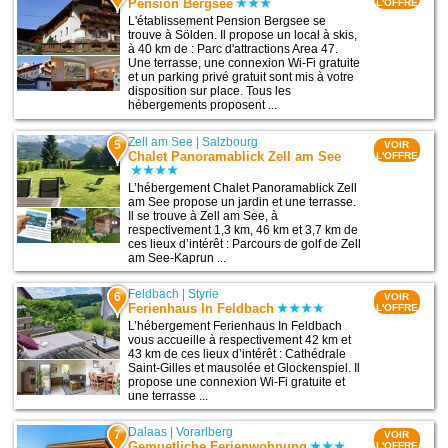
Pension Bergsee
L'OFFRE
L'établissement Pension Bergsee se
trouve à Sölden. Il propose un local à skis,
à 40 km de : Parc d'attractions Area 47.
Une terrasse, une connexion Wi-Fi gratuite
et un parking privé gratuit sont mis à votre
disposition sur place. Tous les
hébergements proposent ...
Zell am See
|
Salzbourg
5
VOIR
Chalet Panoramablick Zell am See
L'OFFRE
L’hébergement Chalet Panoramablick Zell
am See propose un jardin et une terrasse.
Il se trouve à Zell am See, à
respectivement 1,3 km, 46 km et 3,7 km de
ces lieux d’intérêt : Parcours de golf de Zell
am See-Kaprun ...
Feldbach
|
Styrie
6
VOIR
Ferienhaus In Feldbach
L'OFFRE
L’hébergement Ferienhaus In Feldbach
vous accueille à respectivement 42 km et
43 km de ces lieux d’intérêt : Cathédrale
Saint-Gilles et mausolée et Glockenspiel. Il
propose une connexion Wi-Fi gratuite et
une terrasse ...
Dalaas
|
Vorarlberg
7
VOIR
Gemuetliche Ferienwohnung
L'OFFRE