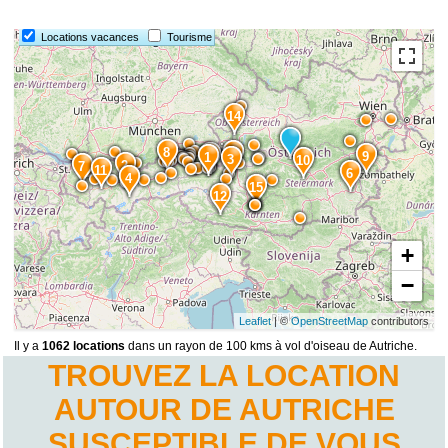
Locations vacances
Tourisme
14
8
13
5
9
1
3
10
2
7
11
6
4
15
12
+
−
Leaflet
| ©
OpenStreetMap
contributors
Il y a
1062 locations
dans un rayon de 100 kms à vol d'oiseau de Autriche.
TROUVEZ LA LOCATION
AUTOUR DE AUTRICHE
SUSCEPTIBLE DE VOUS