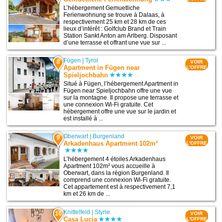
L’hébergement Gemuetliche
Ferienwohnung se trouve à Dalaas, à
respectivement 25 km et 28 km de ces
lieux d’intérêt : Golfclub Brand et Train
Station Sankt Anton am Arlberg. Disposant
d’une terrasse et offrant une vue sur ...
Fügen
|
Tyrol
8
VOIR
Apartment in Fügen near
L'OFFRE
Spieljochbahn
Situé à Fügen, l’hébergement Apartment in
Fügen near Spieljochbahn offre une vue
sur la montagne. Il propose une terrasse et
une connexion Wi-Fi gratuite. Cet
hébergement offre une vue sur le jardin et
est installé à ...
Oberwart
|
Burgenland
9
VOIR
Arkadenhaus Apartment 102m²
L'OFFRE
L’hébergement 4 étoiles Arkadenhaus
Apartment 102m² vous accueille à
Oberwart, dans la région Burgenland. Il
comprend une connexion Wi-Fi gratuite.
Cet appartement est à respectivement 7,1
km et 26 km de ...
Knittelfeld
|
Styrie
10
VOIR
Casa Lucia
L'OFFRE