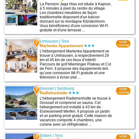
La Pension Jaga Hias est située à Kaprun,
à 5 minutes à pied du centre du village.
Les chambres meublées de façon
traditionnelle disposent d'un balcon
donnant sur la montagne Kitzsteinhorn.
Vous bénéficierez d'une connexion Wi-Fi
gratuite et d'une terrasse ...
Umhausen
|
Tyrol
2
VOIR
Marlenka Appartement
L'OFFRE
L’hébergement Marlenka Appartement se
trouve à Umhausen, à respectivement 29
km et 45 km de ces lieux d’intérêt :
Parcours de golf Mieminger Plateau et Col
de Fern. Il propose des équipements tels
qu’une connexion Wi-Fi gratuite et une
télévision à écran plat ...
Grossarl
|
Salzbourg
3
VOIR
Radlehenhütte
L'OFFRE
L’hébergement Radlehenhütte se trouve à
Grossarl et comprend un sauna. Cet
hébergement est installé à 43 km de :
Eisriesenwelt Werfen. Il propose un jardin
et un parking privé gratuit. Cette maison de
vacances comporte 4 chambres, une
cuisine avec un réfrigérateur ...
Sölden
|
Tyrol
4
VOIR