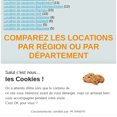
Location de vacances Mauterndorf
(13)
Location de vacances Bad Kleinkirchheim
(12)
Location de vacances Flachau
(10)
Location de vacances Aich
(10)
Location de vacances Gröbming
(8)
Location de vacances Radstadt
(6)
Location de vacances Graz
(5)
Location de vacances Altaussee
(5)
COMPAREZ LES LOCATIONS
PAR RÉGION OU PAR
DÉPARTEMENT
Location de vacances Basse-Autriche
Location de vacances Burgenland
Salut c'est nous...
Location de vacances Carinthie
Location de vacances Haute-Autriche
les Cookies !
Location de vacances Salzbourg
Location de vacances Styrie
Location de vacances Tyrol
On a attendu d'être sûrs que le contenu de
Location de vacances Vorarlberg
ce site vous intéresse avant de vous déranger, mais on aimerait bien
vous accompagner pendant votre visite...
Qui sommes nous ?
|
Contactez-nous
|
Nos partenaires
C'est OK pour vous ?
Campings
Hôtels
Locations vacances
Villages vacances
Guides
Consentements certifiés par
©2021 Vacances Vues du Ciel