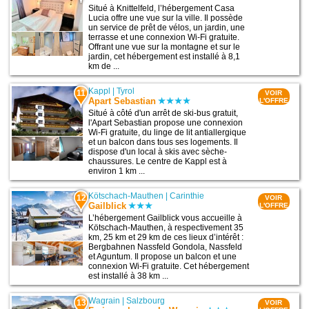
Situé à Knittelfeld, l’hébergement Casa
Lucia offre une vue sur la ville. Il possède
un service de prêt de vélos, un jardin, une
terrasse et une connexion Wi-Fi gratuite.
Offrant une vue sur la montagne et sur le
jardin, cet hébergement est installé à 8,1
km de ...
Kappl
|
Tyrol
11
VOIR
Apart Sebastian
L'OFFRE
Situé à côté d'un arrêt de ski-bus gratuit,
l'Apart Sebastian propose une connexion
Wi-Fi gratuite, du linge de lit antiallergique
et un balcon dans tous ses logements. Il
dispose d'un local à skis avec sèche-
chaussures. Le centre de Kappl est à
environ 1 km ...
Kötschach-Mauthen
|
Carinthie
12
VOIR
Gailblick
L'OFFRE
L’hébergement Gailblick vous accueille à
Kötschach-Mauthen, à respectivement 35
km, 25 km et 29 km de ces lieux d’intérêt :
Bergbahnen Nassfeld Gondola, Nassfeld
et Aguntum. Il propose un balcon et une
connexion Wi-Fi gratuite. Cet hébergement
est installé à 38 km ...
Wagrain
|
Salzbourg
13
VOIR