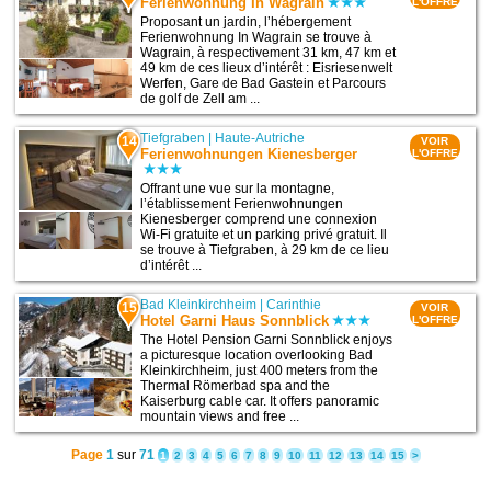
Ferienwohnung In Wagrain
L'OFFRE
Proposant un jardin, l’hébergement
Ferienwohnung In Wagrain se trouve à
Wagrain, à respectivement 31 km, 47 km et
49 km de ces lieux d’intérêt : Eisriesenwelt
Werfen, Gare de Bad Gastein et Parcours
de golf de Zell am ...
Tiefgraben
|
Haute-Autriche
14
VOIR
Ferienwohnungen Kienesberger
L'OFFRE
Offrant une vue sur la montagne,
l’établissement Ferienwohnungen
Kienesberger comprend une connexion
Wi-Fi gratuite et un parking privé gratuit. Il
se trouve à Tiefgraben, à 29 km de ce lieu
d’intérêt ...
Bad Kleinkirchheim
|
Carinthie
15
VOIR
Hotel Garni Haus Sonnblick
L'OFFRE
The Hotel Pension Garni Sonnblick enjoys
a picturesque location overlooking Bad
Kleinkirchheim, just 400 meters from the
Thermal Römerbad spa and the
Kaiserburg cable car. It offers panoramic
mountain views and free ...
Page
1
sur
71
1
2
3
4
5
6
7
8
9
10
11
12
13
14
15
>