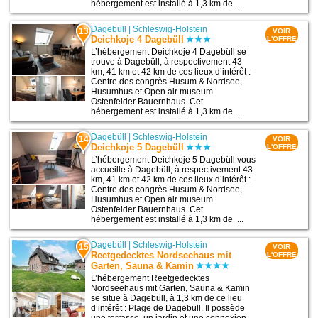
hébergement est installé à 1,3 km de ...
Dagebüll
|
Schleswig-Holstein
13
VOIR
Deichkoje 4 Dagebüll
L'OFFRE
L’hébergement Deichkoje 4 Dagebüll se
trouve à Dagebüll, à respectivement 43
km, 41 km et 42 km de ces lieux d’intérêt :
Centre des congrès Husum & Nordsee,
Husumhus et Open air museum
Ostenfelder Bauernhaus. Cet
hébergement est installé à 1,3 km de ...
Dagebüll
|
Schleswig-Holstein
14
VOIR
Deichkoje 5 Dagebüll
L'OFFRE
L’hébergement Deichkoje 5 Dagebüll vous
accueille à Dagebüll, à respectivement 43
km, 41 km et 42 km de ces lieux d’intérêt :
Centre des congrès Husum & Nordsee,
Husumhus et Open air museum
Ostenfelder Bauernhaus. Cet
hébergement est installé à 1,3 km de ...
Dagebüll
|
Schleswig-Holstein
15
VOIR
Reetgedecktes Nordseehaus mit
L'OFFRE
Garten, Sauna & Kamin
L’hébergement Reetgedecktes
Nordseehaus mit Garten, Sauna & Kamin
se situe à Dagebüll, à 1,3 km de ce lieu
d’intérêt : Plage de Dagebüll. Il possède