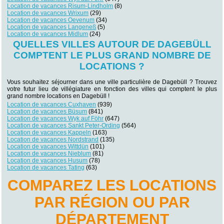
Location de vacances Risum-Lindholm
(8)
Location de vacances Wrixum
(29)
Location de vacances Oevenum
(34)
Location de vacances Langeneß
(5)
Location de vacances Midlum
(24)
QUELLES VILLES AUTOUR DE DAGEBÜLL
COMPTENT LE PLUS GRAND NOMBRE DE
LOCATIONS ?
Vous souhaitez séjourner dans une ville particulière de Dagebüll ? Trouvez
votre futur lieu de villégiature en fonction des villes qui comptent le plus
grand nombre locations en Dagebüll !
Location de vacances Cuxhaven
(939)
Location de vacances Büsum
(841)
Location de vacances Wyk auf Föhr
(647)
Location de vacances Sankt Peter-Ording
(564)
Location de vacances Kappeln
(163)
Location de vacances Nordstrand
(135)
Location de vacances Wittdün
(101)
Location de vacances Nieblum
(81)
Location de vacances Husum
(78)
Location de vacances Tating
(63)
COMPAREZ LES LOCATIONS
PAR RÉGION OU PAR
DÉPARTEMENT