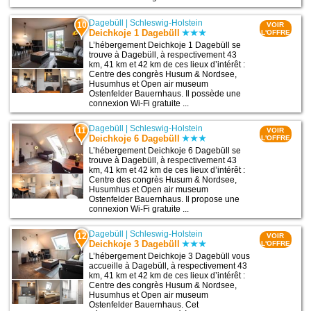
Dagebüll
|
Schleswig-Holstein
10
VOIR
Deichkoje 1 Dagebüll
L'OFFRE
L’hébergement Deichkoje 1 Dagebüll se
trouve à Dagebüll, à respectivement 43
km, 41 km et 42 km de ces lieux d’intérêt :
Centre des congrès Husum & Nordsee,
Husumhus et Open air museum
Ostenfelder Bauernhaus. Il possède une
connexion Wi-Fi gratuite ...
Dagebüll
|
Schleswig-Holstein
11
VOIR
Deichkoje 6 Dagebüll
L'OFFRE
L’hébergement Deichkoje 6 Dagebüll se
trouve à Dagebüll, à respectivement 43
km, 41 km et 42 km de ces lieux d’intérêt :
Centre des congrès Husum & Nordsee,
Husumhus et Open air museum
Ostenfelder Bauernhaus. Il propose une
connexion Wi-Fi gratuite ...
Dagebüll
|
Schleswig-Holstein
12
VOIR
Deichkoje 3 Dagebüll
L'OFFRE
L’hébergement Deichkoje 3 Dagebüll vous
accueille à Dagebüll, à respectivement 43
km, 41 km et 42 km de ces lieux d’intérêt :
Centre des congrès Husum & Nordsee,
Husumhus et Open air museum
Ostenfelder Bauernhaus. Cet