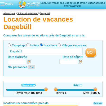
Location vacances Dagebüll, location vacances pas
MENU
cher Dagebüll
Campings
Allemagne
Schleswig-Holstein
Dagebüll
Hôtels
Location de vacances
Locations vacances
Dagebüll
Villages vacances
Comparez les offres de locations près de Dagebüll en un clic.
Campings
Hôtels
Locations
Villages vacances
GO !
Date d'arrivée
Date de départ
Nb. personnes
Distance
Prix
Rayon max:
100 kms
Mini:
0 €
Maxi:
1000 €
locations recommandées près de
Suivant