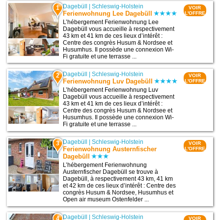
Dagebüll
|
Schleswig-Holstein
1
VOIR
Ferienwohnung Lee Dagebüll
L'OFFRE
L’hébergement Ferienwohnung Lee
Dagebüll vous accueille à respectivement
43 km et 41 km de ces lieux d’intérêt :
Centre des congrès Husum & Nordsee et
Husumhus. Il possède une connexion Wi-
Fi gratuite et une terrasse ...
Dagebüll
|
Schleswig-Holstein
2
VOIR
Ferienwohnung Luv Dagebüll
L'OFFRE
L’hébergement Ferienwohnung Luv
Dagebüll vous accueille à respectivement
43 km et 41 km de ces lieux d’intérêt :
Centre des congrès Husum & Nordsee et
Husumhus. Il possède une connexion Wi-
Fi gratuite et une terrasse ...
Dagebüll
|
Schleswig-Holstein
3
VOIR
Ferienwohnung Austernfischer
L'OFFRE
Dagebüll
L’hébergement Ferienwohnung
Austernfischer Dagebüll se trouve à
Dagebüll, à respectivement 43 km, 41 km
et 42 km de ces lieux d’intérêt : Centre des
congrès Husum & Nordsee, Husumhus et
Open air museum Ostenfelder ...
Dagebüll
|
Schleswig-Holstein
4
VOIR