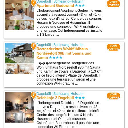
Dagebüll
|
Schleswig-Holstein
7
VOIR
Apartment Godewind
L'OFFRE
L’hébergement Apartment Godewind vous
accueille à respectivement 43 km et 41 km
de ces lieux d’intérêt : Centre des congrès
Husum & Nordsee et Husumhus. Il
propose une connexion Wi-Fi gratuite et
une terrasse. Cet hébergement est installé
à 1,3 km de ...
Dagebüll
|
Schleswig-Holstein
8
VOIR
Reetgedecktes Wohlfühlhaus
L'OFFRE
Nordseeloft 98b mit Sauna und
Kamin
L���hébergement Reetgedecktes
Wohlfühlhaus Nordseeloft 98b mit Sauna
und Kamin se trouve à Dagebüll, à 1,3 km
de ce lieu d’intérêt : Plage de Dagebüll. Il
propose une terrasse, un jardin et une
connexion Wi-Fi gratuite ...
Dagebüll
|
Schleswig-Holstein
9
VOIR
Deichkoje 2 Dagebüll
L'OFFRE
L’hébergement Deichkoje 2 Dagebüll se
trouve à Dagebüll, à respectivement 43
km, 41 km et 42 km de ces lieux d’intérêt :
Centre des congrès Husum & Nordsee,
Husumhus et Open air museum
Ostenfelder Bauernhaus. Il possède une
connexion Wi-Fi gratuite ...