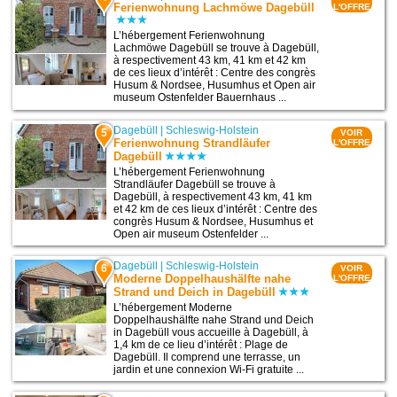
Ferienwohnung Lachmöwe Dagebüll
L'OFFRE
L’hébergement Ferienwohnung
Lachmöwe Dagebüll se trouve à Dagebüll,
à respectivement 43 km, 41 km et 42 km
de ces lieux d’intérêt : Centre des congrès
Husum & Nordsee, Husumhus et Open air
museum Ostenfelder Bauernhaus ...
Dagebüll
|
Schleswig-Holstein
5
VOIR
Ferienwohnung Strandläufer
L'OFFRE
Dagebüll
L’hébergement Ferienwohnung
Strandläufer Dagebüll se trouve à
Dagebüll, à respectivement 43 km, 41 km
et 42 km de ces lieux d’intérêt : Centre des
congrès Husum & Nordsee, Husumhus et
Open air museum Ostenfelder ...
Dagebüll
|
Schleswig-Holstein
6
VOIR
Moderne Doppelhaushälfte nahe
L'OFFRE
Strand und Deich in Dagebüll
L’hébergement Moderne
Doppelhaushälfte nahe Strand und Deich
in Dagebüll vous accueille à Dagebüll, à
1,4 km de ce lieu d’intérêt : Plage de
Dagebüll. Il comprend une terrasse, un
jardin et une connexion Wi-Fi gratuite ...