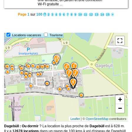
une terrasse, un jardin et une connexion
Wi-Fi gratuite ...
Page
1
sur
100
1
2
3
4
5
6
7
8
9
10
11
12
13
14
15
>
Locations-vacances
Tourisme
8
15
1
6
5
4
3
2
7
14
13
12
10
11
9
+
−
Leaflet
| ©
OpenStreetMap
contributors
Dagebüll : Ou dormir
? La location la plus proche de
Dagebüll
est à 628 m.
Il y a
12678 locations
dans un rayon de 100 kms à vol d'oiseau de Dagebüll.