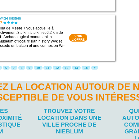
wig-Holstein
 7
lla de Meere 7 vous accueille à
ctivement 3,5 km, 5,5 km et 6,2 km de
VOIR
rêt : Archaeological monument in
L'OFFRE
useum of local frisian history Wyk et
possède un balcon et une connexion Wi-
6
7
8
9
10
11
12
13
14
15
>
Z LA LOCATION AUTOUR DE 
SCEPTIBLE DE VOUS INTÉRES
LES
TROUVEZ VOTRE
QU
OXIMITÉ
LOCATION DANS UNE
AUTO
STIQUE
VILLE PROCHE DE
COM
M
NIEBLUM
GRA
L