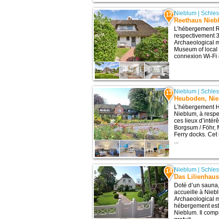
Nieblum
|
Schles
12
Reethaus Nie
L’hébergement R
respectivement 3,
Archaeological 
Museum of local f
connexion Wi-Fi g
Nieblum
|
Schles
13
Heuboden, Ni
L’hébergement H
Nieblum, à respe
ces lieux d’inté
Borgsum / Föhr, M
Ferry docks. Cet
...
Nieblum
|
Schles
14
Das Lilienhau
Doté d’un sauna
accueille à Niebl
Archaeological 
hébergement est 
Nieblum. Il comp