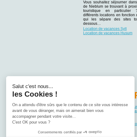
Vous souhaitez séjourner dans
de Nieblum se trouvant à proxi
touristique en particulie
différents locations en fonction
qui les sépare des sites tou
dessous…
Location de vacances Sylt
Location de vacances Husum
Salut c'est nous...
les Cookies !
PA
On a attendu d'être sûrs que le contenu de ce site vous intéresse
Location de vacances Bade-Wu
avant de vous déranger, mais on aimerait bien vous
Location de vacances Basse-Sa
Location de vacances Bavière
accompagner pendant votre visite...
Location de vacances Berlin
C'est OK pour vous ?
Location de vacances Brandebo
Consentements certifiés par