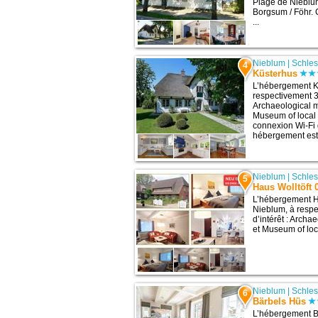
Plage de Nieblu
Borgsum / Föhr.
...
Nieblum
|
Schles
4
Küsterhus
L’hébergement K
respectivement 3,
Archaeological 
Museum of local f
connexion Wi-Fi g
hébergement est 
Nieblum
|
Schles
5
Haus Wolltöft 
L’hébergement Ha
Nieblum, à respe
d’intérêt : Arch
et Museum of loca
Nieblum
|
Schles
6
Bärbels Hüs
L’hébergement B