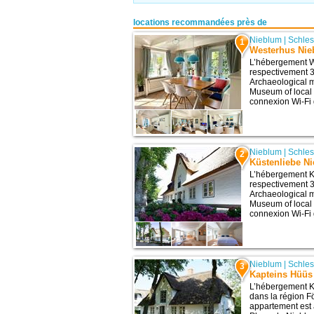
locations recommandées près de
Nieblum
|
Schles
1
Westerhus Ni
L’hébergement W
respectivement 3,
Archaeological 
Museum of local f
connexion Wi-Fi g
Nieblum
|
Schles
2
Küstenliebe N
L’hébergement K
respectivement 3,
Archaeological 
Museum of local 
connexion Wi-Fi g
Nieblum
|
Schles
3
Kapteins Hüüs
L’hébergement K
dans la région F
appartement est 