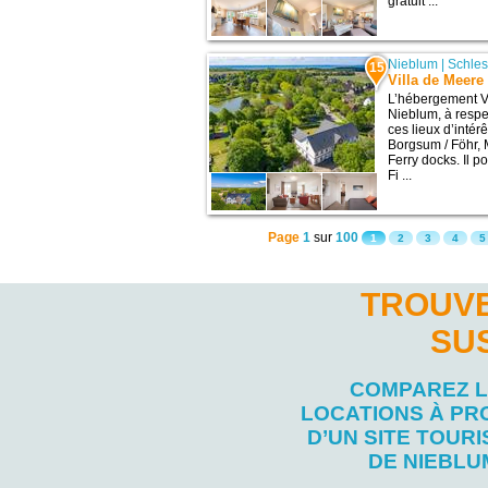
gratuit ...
Nieblum
|
Schles
15
Villa de Meere
L’hébergement Vi
Nieblum, à respe
ces lieux d’inté
Borgsum / Föhr, M
Ferry docks. Il 
Fi ...
Page
1
sur
100
1
2
3
4
5
TROUVE
SU
COMPAREZ 
LOCATIONS À PR
D’UN SITE TOURI
DE NIEBLU