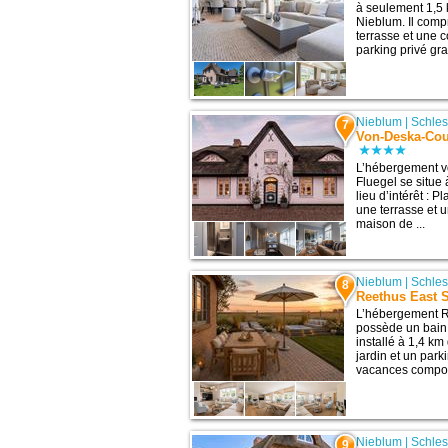
à seulement 1,5 k
Nieblum. Il comp
terrasse et une 
parking privé grat
Nieblum
|
Schles
7
Von-Deska-Cou
L’hébergement 
Fluegel se situe
lieu d’intérêt : 
une terrasse et 
maison de ...
Nieblum
|
Schles
8
Reethus East 
L’hébergement Re
possède un bain
installé à 1,4 km
jardin et un park
vacances comport
Nieblum
|
Schles
9