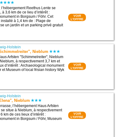
, l’hébergement Reethus Lente se
 à 3,6 km de ce lieu d’intérêt :
VOIR
monument in Borgsum / Föhr. Cet
L'OFFRE
installé à 1,4 km de : Plage de
se un jardin et un parking privé gratuit
wig-Holstein
"Schimmelreiter", Nieblum
aus Arfsten "Schimmelreiter", Nieblum
 Nieblum, à respectivement 3,7 km et
VOIR
eux d’intérêt : Archaeological monument
L'OFFRE
r et Museum of local frisian history Wyk
wig-Holstein
"Elena", Nieblum
rrasse, l’hébergement Haus Arfsten
 se situe à Nieblum, à respectivement
VOIR
 6 km de ces lieux d’intérêt :
L'OFFRE
monument in Borgsum / Föhr, Museum