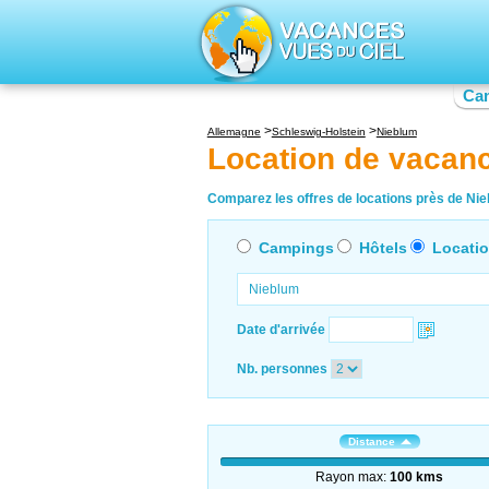
Ca
Allemagne
Schleswig-Holstein
Nieblum
Location de vacan
Comparez les offres de locations près de Nieb
Campings
Hôtels
Locati
Date d'arrivée
Nb. personnes
Distance
Rayon max:
100 kms