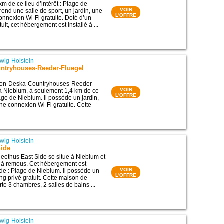
m de ce lieu d’intérêt : Plage de
VOIR
rend une salle de sport, un jardin, une
L'OFFRE
connexion Wi-Fi gratuite. Doté d’un
uit, cet hébergement est installé à ...
wig-Holstein
ntryhouses-Reeder-Fluegel
von-Deska-Countryhouses-Reeder-
VOIR
 à Nieblum, à seulement 1,4 km de ce
L'OFFRE
Plage de Nieblum. Il possède un jardin,
une connexion Wi-Fi gratuite. Cette
wig-Holstein
Side
ethus East Side se situe à Nieblum et
 à remous. Cet hébergement est
VOIR
 de : Plage de Nieblum. Il possède un
L'OFFRE
ing privé gratuit. Cette maison de
e 3 chambres, 2 salles de bains ...
wig-Holstein