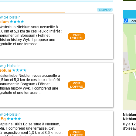
Suivant
wig-Holstein
Loc
eblum
esterhus Nieblum vous accueille à
6 km et 5,3 km de ces lieux d’intérêt :
VOIR
monument in Borgsum / Föhr et
L'OFFRE
risian history Wyk. Il propose une
ratuite et une terrasse ...
wig-Holstein
ieblum
üstenliebe Nieblum vous accueille à
5 km et 5,3 km de ces lieux d’intérêt :
VOIR
monument in Borgsum / Föhr et
L'OFFRE
frisian history Wyk. Il comprend une
ratuite et une terrasse ...
wig-Holstein
Nieblum
 Eg
Nieblu
apteins Hüüs Eg se situe à Nieblum,
Il y a
12
öhr. Il comprend une terrasse. Cet
d'oisea
VOIR
à respectivement 1,3 km et 3,6 km de :
L'OFFRE