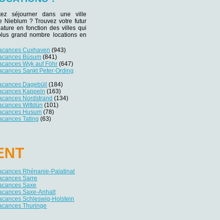
tez séjourner dans une ville
de Nieblum ? Trouvez votre futur
iature en fonction des villes qui
plus grand nombre locations en
vacances Cuxhaven
(943)
vacances Büsum
(841)
vacances Wyk auf Föhr
(647)
acances Sankt Peter-Ording
vacances Dagebüll
(184)
vacances Kappeln
(163)
vacances Nordstrand
(134)
vacances Wittdün
(101)
vacances Husum
(78)
acances Tating
(63)
ENT
vacances Rhénanie-Palatinat
vacances Sarre
vacances Saxe
vacances Saxe-Anhalt
acances Schleswig-Holstein
vacances Thuringe