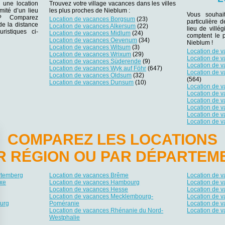
 une location
Trouvez votre village vacances dans les villes
mité d’un lieu
les plus proches de Nieblum :
Vous souhai
r ? Comparez
Location de vacances Borgsum
(23)
particulière 
 de la distance
Location de vacances Alkersum
(22)
lieu de villég
ristiques ci-
Location de vacances Midlum
(24)
comptent le 
Location de vacances Oevenum
(34)
Nieblum !
Location de vacances Witsum
(3)
Location de 
Location de vacances Wrixum
(29)
Location de 
Location de vacances Süderende
(9)
Location de 
Location de vacances Wyk auf Föhr
(647)
Location de v
Location de vacances Oldsum
(32)
(564)
Location de vacances Dunsum
(10)
Location de 
Location de 
Location de 
Location de 
Location de 
Location de v
COMPAREZ LES LOCATIONS
R RÉGION OU PAR DÉPARTEM
rtemberg
Location de vacances Brême
Location de 
xe
Location de vacances Hambourg
Location de 
Location de vacances Hesse
Location de 
Location de vacances Mecklembourg-
Location de 
urg
Poméranie
Location de v
Location de vacances Rhénanie du Nord-
Location de 
Westphalie