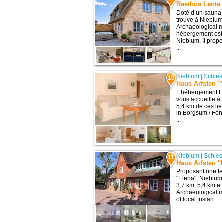
Reethus Lente
Doté d’un sauna
trouve à Nieblum,
Archaeological 
hébergement est 
Nieblum. Il propo
...
Nieblum
|
Schles
10
Haus Arfsten 
L’hébergement H
vous accueille à
5,4 km de ces li
in Borgsum / Föh
...
Nieblum
|
Schles
11
Haus Arfsten 
Proposant une te
"Elena", Nieblum
3,7 km, 5,4 km et
Archaeological 
of local frisian ...