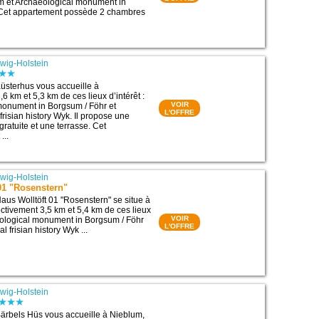
m et Archaeological monument in
 Cet appartement possède 2 chambres
wig-Holstein
üsterhus vous accueille à
6 km et 5,3 km de ces lieux d’intérêt :
VOIR
monument in Borgsum / Föhr et
L'OFFRE
risian history Wyk. Il propose une
ratuite et une terrasse. Cet
...
wig-Holstein
01 "Rosenstern"
us Wolltöft 01 "Rosenstern" se situe à
ctivement 3,5 km et 5,4 km de ces lieux
VOIR
aeological monument in Borgsum / Föhr
L'OFFRE
l frisian history Wyk ...
wig-Holstein
ärbels Hüs vous accueille à Nieblum,