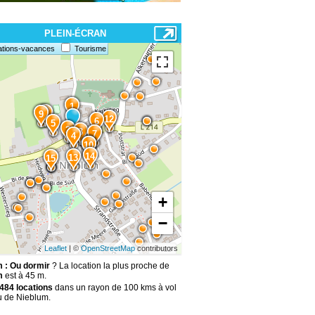
PLEIN-ÉCRAN
ations-vacances
Tourisme
1
8
9
12
6
5
2
3
7
4
10
11
14
13
15
+
−
Leaflet
| ©
OpenStreetMap
contributors
 : Ou dormir
? La location la plus proche de
m
est à 45 m.
484 locations
dans un rayon de 100 kms à vol
u de Nieblum.