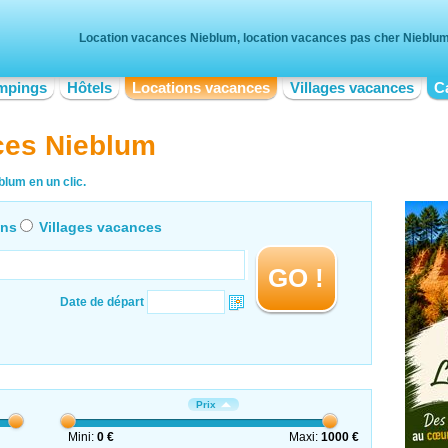
Location vacances Nieblum, location vacances pas cher Nieblu
mpings
Hôtels
Locations vacances
Villages vacances
C
ces Nieblum
lum en un clic.
ons
Villages vacances
GO !
Date de départ
Prix
Mini:
0 €
Maxi:
1000 €