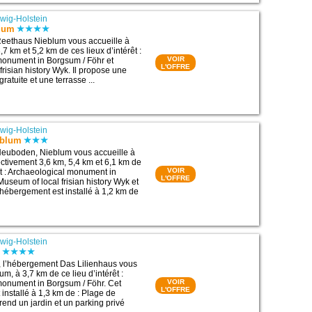
wig-Holstein
blum
eethaus Nieblum vous accueille à
7 km et 5,2 km de ces lieux d’intérêt :
VOIR
monument in Borgsum / Föhr et
L'OFFRE
risian history Wyk. Il propose une
ratuite et une terrasse ...
wig-Holstein
eblum
euboden, Nieblum vous accueille à
ctivement 3,6 km, 5,4 km et 6,1 km de
VOIR
rêt : Archaeological monument in
L'OFFRE
useum of local frisian history Wyk et
 hébergement est installé à 1,2 km de
wig-Holstein
s
, l’hébergement Das Lilienhaus vous
um, à 3,7 km de ce lieu d’intérêt :
VOIR
monument in Borgsum / Föhr. Cet
L'OFFRE
installé à 1,3 km de : Plage de
rend un jardin et un parking privé