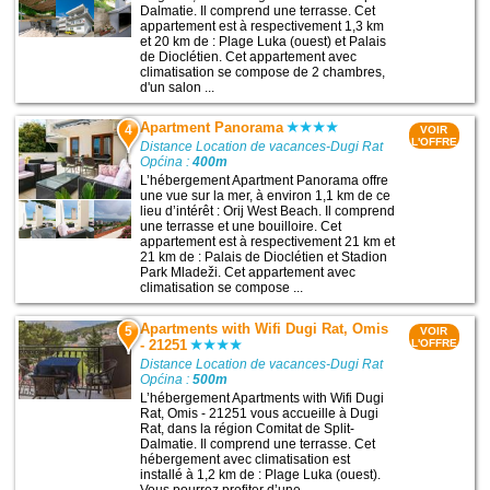
Dalmatie. Il comprend une terrasse. Cet
appartement est à respectivement 1,3 km
et 20 km de : Plage Luka (ouest) et Palais
de Dioclétien. Cet appartement avec
climatisation se compose de 2 chambres,
d'un salon ...
Apartment Panorama
4
VOIR
L'OFFRE
Distance Location de vacances-Dugi Rat
Općina :
400m
L’hébergement Apartment Panorama offre
une vue sur la mer, à environ 1,1 km de ce
lieu d’intérêt : Orij West Beach. Il comprend
une terrasse et une bouilloire. Cet
appartement est à respectivement 21 km et
21 km de : Palais de Dioclétien et Stadion
Park Mladeži. Cet appartement avec
climatisation se compose ...
Apartments with Wifi Dugi Rat, Omis
5
VOIR
- 21251
L'OFFRE
Distance Location de vacances-Dugi Rat
Općina :
500m
L’hébergement Apartments with Wifi Dugi
Rat, Omis - 21251 vous accueille à Dugi
Rat, dans la région Comitat de Split-
Dalmatie. Il comprend une terrasse. Cet
hébergement avec climatisation est
installé à 1,2 km de : Plage Luka (ouest).
Vous pourrez profiter d’une ...