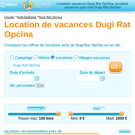
Location vacances Dugi Rat Općina, location
MENU
vacances pas cher Dugi Rat Općina
Campings
Croatie
Split-Dalmatia
Dugi Rat Općina
Hôtels
Location de vacances Dugi Rat
Locations vacances
Općina
Villages vacances
Comparez les offres de locations près de Dugi Rat Općina en un clic.
Campings
Hôtels
Locations
Villages vacances
GO !
Date d'arrivée
Date de départ
Nb. personnes
Distance
Prix
Rayon max:
100 kms
Mini:
0 €
Maxi:
1000 €
locations recommandées près de
Suivant