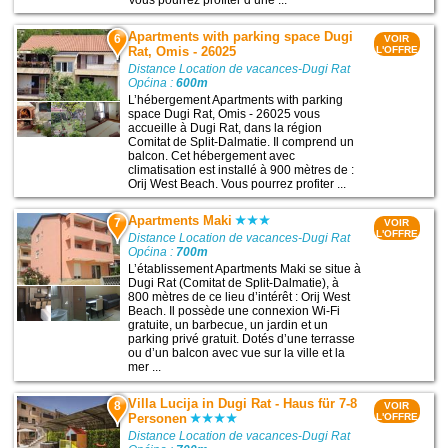
Apartments with parking space Dugi
6
VOIR
Rat, Omis - 26025
L'OFFRE
Distance Location de vacances-Dugi Rat
Općina :
600m
L’hébergement Apartments with parking
space Dugi Rat, Omis - 26025 vous
accueille à Dugi Rat, dans la région
Comitat de Split-Dalmatie. Il comprend un
balcon. Cet hébergement avec
climatisation est installé à 900 mètres de :
Orij West Beach. Vous pourrez profiter ...
Apartments Maki
7
VOIR
L'OFFRE
Distance Location de vacances-Dugi Rat
Općina :
700m
L’établissement Apartments Maki se situe à
Dugi Rat (Comitat de Split-Dalmatie), à
800 mètres de ce lieu d’intérêt : Orij West
Beach. Il possède une connexion Wi-Fi
gratuite, un barbecue, un jardin et un
parking privé gratuit. Dotés d’une terrasse
ou d’un balcon avec vue sur la ville et la
mer ...
Villa Lucija in Dugi Rat - Haus für 7-8
8
VOIR
Personen
L'OFFRE
Distance Location de vacances-Dugi Rat