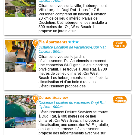
Općina :
700m
Offrant une vue sur la ville, l’hébergement
Villa Lucija in Dugi Rat - Haus für 7-8
Personen comprend un balcon, à environ
20 km de ce lieu d’intérêt : Palais de
Dioclétien. Cet hébergement est installé à
800 mètres de : Orij West Beach. Il
propose un jardin et un ...
Pia Apartments
9
VOIR
L'OFFRE
Distance Location de vacances-Dugi Rat
Općina :
800m
Offrant une vue sur le jardin,
l’établissement Pia Apartments comprend
une connexion Wi-Fi gratuite et un parking
privé gratuit. Il se trouve à Dugi Rat, à 700
mètres de ce lieu d’intérêt : Orij West
Beach. Les hébergements sont dotés de la
climatisation et d’un bain à remous.
L’établissement propose des ...
Deluxe Seaview
10
VOIR
L'OFFRE
Distance Location de vacances-Dugi Rat
Općina :
900m
L’établissement Deluxe Seaview se trouve
à Dugi Rat, à 400 mètres de ce lieu
d’intérêt : Orij West Beach. Il propose la
climatisation, une connexion Wi-Fi gratuite,
ainsi qu’une terrasse. L’établissement
propose des hébergements avec vue sur