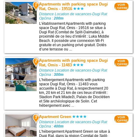
Apartments with parking space Dugi
1
VOIR
Rat, Omis - 19516
L'OFFRE
Distance Location de vacances-Dugi Rat
Općina :
200m
L’établissement Apartments with parking
space Dugi Rat, Omis - 19516 se situe à
Dugi Rat (Comitat de Split-Dalmatie), à
proximité de ce lieu d’intérêt : Luka Middle
Beach. Il possède une connexion Wi-Fi
gratuite et un parking privé gratuit. Dotés
d’une terrasse ou ...
Apartments with parking space Dugi
2
VOIR
Rat, Omis - 11483
L'OFFRE
Distance Location de vacances-Dugi Rat
Općina :
300m
L’hébergement Apartments with parking
space Dugi Rat, Omis - 11483 vous
accueille à Dugi Rat, à respectivement 20
km, 20 km et 21 km de ces lieux d’intérêt :
Stadion Park Mladeži, Palais de Dioclétien
et Site archéologique de Solin. Cet
hébergement avec ...
Apartment Green
3
VOIR
L'OFFRE
Distance Location de vacances-Dugi Rat
Općina :
400m
L’hébergement Apartment Green se situe à
Dugi Rat, dans la région Comitat de Split-