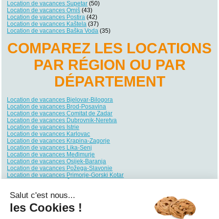
Location de vacances Supetar
(50)
Location de vacances Omiš
(43)
Location de vacances Postira
(42)
Location de vacances Kaštela
(37)
Location de vacances Baška Voda
(35)
COMPAREZ LES LOCATIONS
PAR RÉGION OU PAR
DÉPARTEMENT
Location de vacances Bjelovar-Bilogora
Location de vacances Brod-Posavina
Location de vacances Comitat de Zadar
Location de vacances Dubrovnik-Neretva
Location de vacances Istrie
Location de vacances Karlovac
Location de vacances Krapina-Zagorje
Location de vacances Lika-Senj
Location de vacances Međimurje
Location de vacances Osijek-Baranja
Location de vacances Požega-Slavonie
Location de vacances Primorje-Gorski Kotar
Location de vacances Šibenik-Knin
Location de vacances Sisak-Moslavina
Salut c'est nous...
Location de vacances Split-Dalmatie
Location de vacances Varaždin
les Cookies !
Location de vacances Ville de Zagreb
Location de vacances Virovitica-Podravina