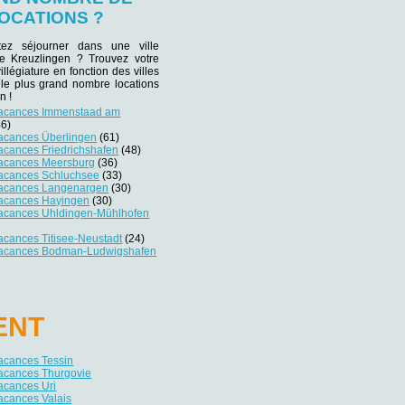
OCATIONS ?
tez séjourner dans une ville
 de Kreuzlingen ? Trouvez votre
villégiature en fonction des villes
 le plus grand nombre locations
n !
vacances Immenstaad am
6)
vacances Überlingen
(61)
acances Friedrichshafen
(48)
vacances Meersburg
(36)
vacances Schluchsee
(33)
vacances Langenargen
(30)
vacances Hayingen
(30)
vacances Uhldingen-Mühlhofen
acances Titisee-Neustadt
(24)
vacances Bodman-Ludwigshafen
ENT
acances Tessin
vacances Thurgovie
acances Uri
acances Valais