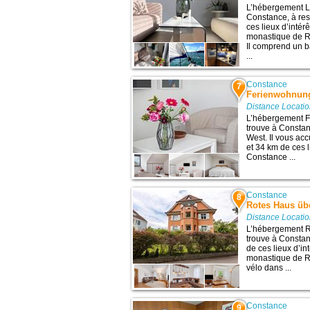
L’hébergement L
Constance, à res
ces lieux d’intér
monastique de R
Il comprend un b
...
Constance
7
Ferienwohnun
Distance Locati
L’hébergement 
trouve à Constan
West. Il vous ac
et 34 km de ces l
Constance ...
Constance
8
Rotes Haus üb
Distance Locati
L’hébergement R
trouve à Constan
de ces lieux d’in
monastique de R
vélo dans ...
Constance
9