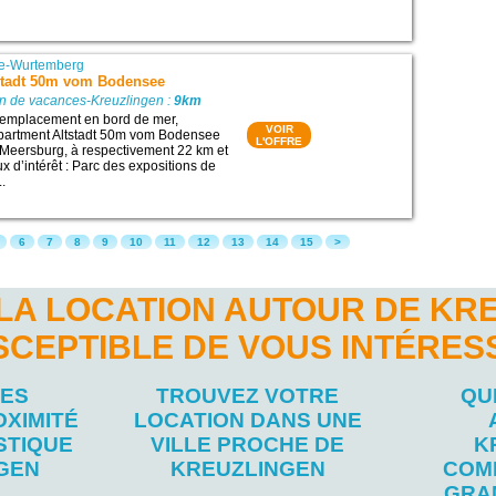
e-Wurtemberg
stadt 50m vom Bodensee
on de vacances-Kreuzlingen :
9km
n emplacement en bord de mer,
VOIR
partment Altstadt 50m vom Bodensee
L'OFFRE
 Meersburg, à respectivement 22 km et
x d’intérêt : Parc des expositions de
..
6
7
8
9
10
11
12
13
14
15
>
LA LOCATION AUTOUR DE KR
SCEPTIBLE DE VOUS INTÉRES
LES
TROUVEZ VOTRE
QU
OXIMITÉ
LOCATION DANS UNE
STIQUE
VILLE PROCHE DE
K
GEN
KREUZLINGEN
COM
GRA