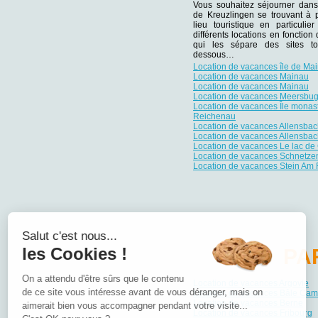
Vous souhaitez séjourner dans
de Kreuzlingen se trouvant à p
lieu touristique en particuli
différents locations en fonction
qui les sépare des sites tou
dessous…
Location de vacances île de Ma
Location de vacances Mainau
Location de vacances Mainau
Location de vacances Meersbu
Location de vacances Île monas
Reichenau
Location de vacances Allensba
Location de vacances Allensba
Location de vacances Le lac de
Location de vacances Schnetz
Location de vacances Stein Am
Salut c'est nous...
les Cookies !
PA
On a attendu d'être sûrs que le contenu
Location de vacances Argovie
de ce site vous intéresse avant de vous déranger, mais on
Location de vacances Bâle Ca
Location de vacances Berne
aimerait bien vous accompagner pendant votre visite...
Location de vacances Fribourg