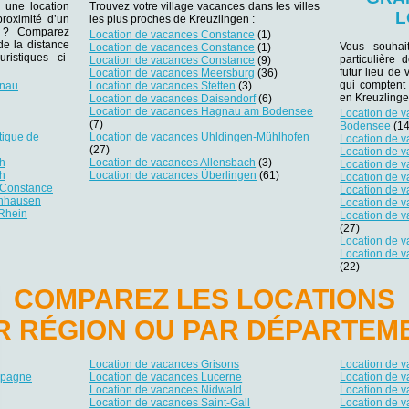
 une location
Trouvez votre village vacances dans les villes
L
roximité d’un
les plus proches de Kreuzlingen :
er ? Comparez
Location de vacances Constance
(1)
 de la distance
Vous souhai
Location de vacances Constance
(1)
ristiques ci-
particulière
Location de vacances Constance
(9)
futur lieu de 
Location de vacances Meersburg
(36)
qui comptent
inau
Location de vacances Stetten
(3)
en Kreuzlinge
Location de vacances Daisendorf
(6)
Location de vacances Hagnau am Bodensee
Location de 
g
(7)
Bodensee
(14
tique de
Location de vacances Uhldingen-Mühlhofen
Location de 
(27)
Location de v
ch
Location de vacances Allensbach
(3)
Location de 
ch
Location de vacances Überlingen
(61)
Location de 
 Constance
Location de 
enhausen
Location de 
 Rhein
Location de 
(27)
Location de v
Location de 
(22)
COMPAREZ LES LOCATIONS
R RÉGION OU PAR DÉPARTEM
Location de vacances Grisons
Location de v
mpagne
Location de vacances Lucerne
Location de 
Location de vacances Nidwald
Location de v
Location de vacances Saint-Gall
Location de v