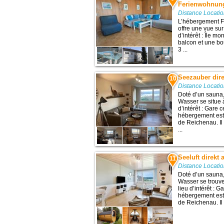
Ferienwohnung
Distance Locati
L’hébergement F
offre une vue sur
d’intérêt : Île m
balcon et une bou
3 ...
Seezauber dir
10
Distance Locati
Doté d’un sauna
Wasser se situe 
d’intérêt : Gare 
hébergement est 
de Reichenau. Il
...
Seeluft direkt
11
Distance Locati
Doté d’un sauna,
Wasser se trouve
lieu d’intérêt : 
hébergement est 
de Reichenau. Il 