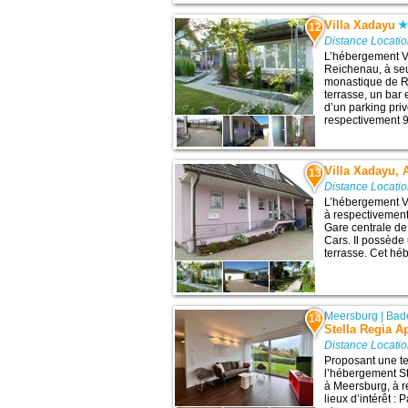
Villa Xadayu
12
Distance Locati
L’hébergement Vi
Reichenau, à seul
monastique de Re
terrasse, un bar 
d’un parking priv
respectivement 9
Villa Xadayu,
13
Distance Locati
L’hébergement Vi
à respectivement 
Gare centrale d
Cars. Il possède
terrasse. Cet héb
Meersburg
|
Bad
14
Stella Regia A
Distance Locati
Proposant une ter
l’hébergement St
à Meersburg, à r
lieux d’intérêt :