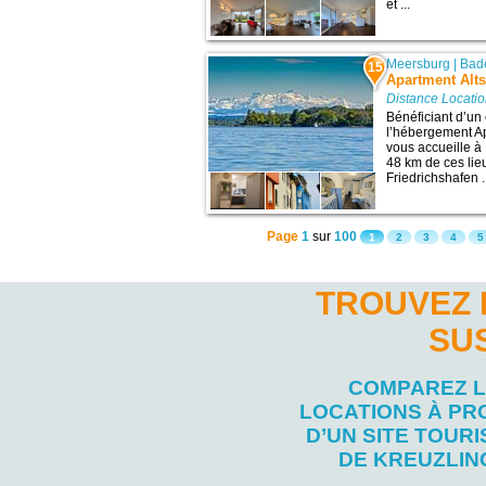
et ...
Meersburg
|
Bad
15
Apartment Alt
Distance Locati
Bénéficiant d’u
l’hébergement A
vous accueille à
48 km de ces lieu
Friedrichshafen .
Page
1
sur
100
1
2
3
4
5
TROUVEZ 
SU
COMPAREZ 
LOCATIONS À PR
D’UN SITE TOURI
DE KREUZLIN