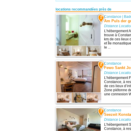
locations recommandées près de
Constance
|
Bad
1
Am Puls der g
Distance Locati
L’hébergement A
trouve à Constan
km de ces lieux 
et Île monastiqu
le ...
Constance
2
Fewo Sankt Jo
Distance Locati
L’hébergement F
Constance, à re
de ces lieux d’in
Zone piétonne de
une connexion Wi-
Constance
3
Seezeit Konst
Distance Locati
L’hébergement S
Constance, à res