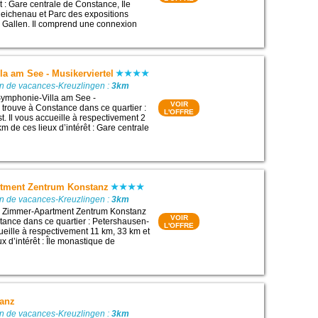
êt : Gare centrale de Constance, Île
eichenau et Parc des expositions
 Gallen. Il comprend une connexion
a am See - Musikerviertel
on de vacances-Kreuzlingen :
3km
ymphonie-Villa am See -
VOIR
e trouve à Constance dans ce quartier :
L'OFFRE
. Il vous accueille à respectivement 2
m de ces lieux d’intérêt : Gare centrale
tment Zentrum Konstanz
on de vacances-Kreuzlingen :
3km
 Zimmer-Apartment Zentrum Konstanz
VOIR
tance dans ce quartier : Petershausen-
L'OFFRE
cueille à respectivement 11 km, 33 km et
x d’intérêt : Île monastique de
tanz
on de vacances-Kreuzlingen :
3km