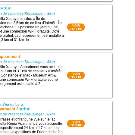
on de vacances-Kreuzlingen :
8km
lla Xadayu se situe à Île de
ement 2,5 km de ce lieu d’intérêt : Île
VOIR
ichenau. Il possède un jardin, une
L'OFFRE
et une connexion Wi-Fi gratuite. Doté
é gratuit, cet hébergement est installé à
,3 km et 31 km de ...
 Appartment
on de vacances-Kreuzlingen :
8km
lla Xadayu, Appartment vous accueille
9,3 km et 31 km de ces lieux d’intérêt :
VOIR
e Constance et Mac - Museum Art &
L'OFFRE
 une connexion Wi-Fi gratuite et une
ergement est installé à 2 ...
e-Wurtemberg
partment 2
on de vacances-Kreuzlingen :
8km
rasse et offrant une vue sur le lac,
VOIR
ella Regia Apartment 2 vous accueille
L'OFFRE
espectivement 24 km et 47 km de ces
 Parc des expositions de Friedrichshafen