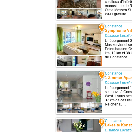
ces lieux d’intér
monastique de R
Olma Messen St.
Wi-Fi gratuite ...
Constance
4
Symphonie-Vill
Distance Locati
L’hébergement S
Musikerviertel s
Petershausen-Ost
km, 12 km et 38 k
de Constance ...
Constance
5
1 Zimmer-Apar
Distance Locati
L’hébergement 1
se trouve à Cons
West. Il vous ac
37 km de ces lieu
Reichenau ...
Constance
6
Lakesite Kons
Distance Locati