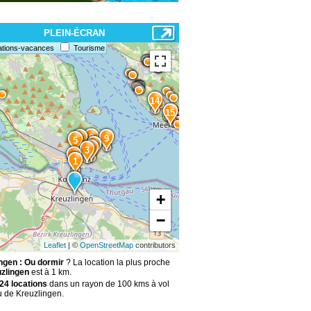
PLEIN-ÉCRAN
ations-vacances
Tourisme
14
15
8
7
9
5
6
4
3
2
1
+
−
Leaflet
| ©
OpenStreetMap
contributors
ngen : Ou dormir
? La location la plus proche
zlingen
est à 1 km.
24 locations
dans un rayon de 100 kms à vol
u de Kreuzlingen.