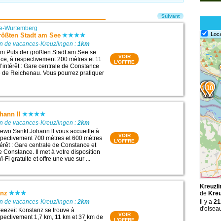
Suivant
e-Wurtemberg
Loc
rößten Stadt am See
on de vacances-Kreuzlingen :
1km
m Puls der größten Stadt am See se
VOIR
ce, à respectivement 200 mètres et 11
L'OFFRE
d’intérêt : Gare centrale de Constance
e de Reichenau. Vous pourrez pratiquer
13
12
11
10
hann ll
on de vacances-Kreuzlingen :
2km
ewo Sankt Johann ll vous accueille à
VOIR
spectivement 700 mètres et 600 mètres
L'OFFRE
térêt : Gare centrale de Constance et
 Constance. Il met à votre disposition
Fi gratuite et offre une vue sur ...
Kreuzli
anz
de
Kreu
on de vacances-Kreuzlingen :
2km
Il y a
21
d'oisea
eezeit Konstanz se trouve à
VOIR
pectivement 1,7 km, 11 km et 37 km de
L'OFFRE