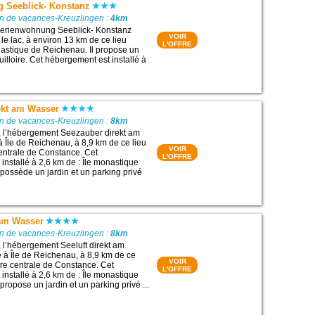
 Seeblick- Konstanz
on de vacances-Kreuzlingen :
4km
erienwohnung Seeblick- Konstanz
VOIR
 le lac, à environ 13 km de ce lieu
L'OFFRE
onastique de Reichenau. Il propose un
illoire. Cet hébergement est installé à
ekt am Wasser
on de vacances-Kreuzlingen :
8km
, l’hébergement Seezauber direkt am
à Île de Reichenau, à 8,9 km de ce lieu
VOIR
centrale de Constance. Cet
L'OFFRE
installé à 2,6 km de : Île monastique
 possède un jardin et un parking privé
 am Wasser
on de vacances-Kreuzlingen :
8km
 l’hébergement Seeluft direkt am
 à Île de Reichenau, à 8,9 km de ce
VOIR
Gare centrale de Constance. Cet
L'OFFRE
installé à 2,6 km de : Île monastique
propose un jardin et un parking privé ...