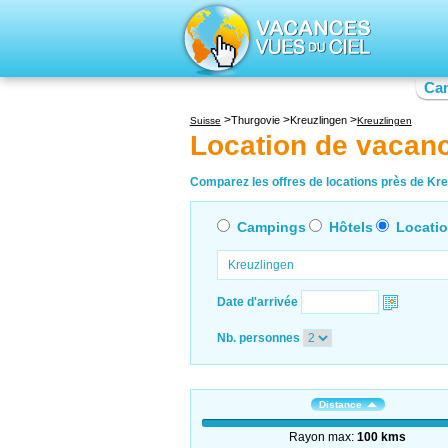
Ca
Thurgovie
Kreuzlingen
Suisse
Kreuzlingen
Location de vacan
Comparez les offres de locations près de Kreu
Campings
Hôtels
Locati
Date d'arrivée
Nb. personnes
Distance
Rayon max:
100 kms