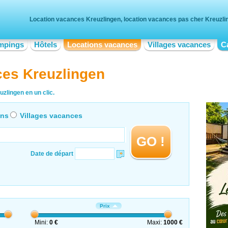
Location vacances Kreuzlingen, location vacances pas cher Kreuzli
mpings
Hôtels
Locations vacances
Villages vacances
C
ces Kreuzlingen
zlingen en un clic.
ons
Villages vacances
GO !
Date de départ
Prix
Mini:
0 €
Maxi:
1000 €