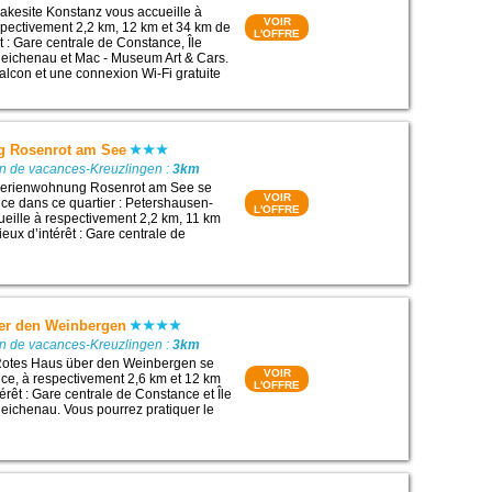
akesite Konstanz vous accueille à
VOIR
pectivement 2,2 km, 12 km et 34 km de
L'OFFRE
êt : Gare centrale de Constance, Île
eichenau et Mac - Museum Art & Cars.
alcon et une connexion Wi-Fi gratuite
g Rosenrot am See
on de vacances-Kreuzlingen :
3km
Ferienwohnung Rosenrot am See se
VOIR
ce dans ce quartier : Petershausen-
L'OFFRE
cueille à respectivement 2,2 km, 11 km
ieux d’intérêt : Gare centrale de
er den Weinbergen
on de vacances-Kreuzlingen :
3km
otes Haus über den Weinbergen se
VOIR
ce, à respectivement 2,6 km et 12 km
L'OFFRE
térêt : Gare centrale de Constance et Île
eichenau. Vous pourrez pratiquer le