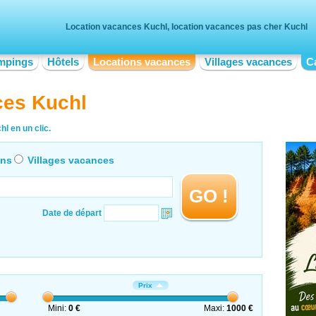
Location vacances Kuchl, location vacances pas cher Kuchl
mpings
Hôtels
Locations vacances
Villages vacances
C
ces Kuchl
l en un clic.
ons
Villages vacances
GO !
Date de départ
Prix
Mini:
0 €
Maxi:
1000 €