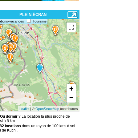
PLEIN-ÉCRAN
ations-vacances
Tourisme
13
14
12
10
11
7
6
3
2
4
8
9
1
5
+
−
Leaflet
| ©
OpenStreetMap
contributors
 Ou dormir
? La location la plus proche de
st à 5 km.
82 locations
dans un rayon de 100 kms à vol
u de Kuchl.