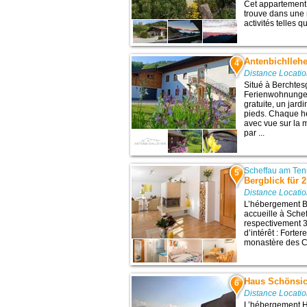
Cet appartement 
trouve dans une 
activités telles qu
Antenbichlleh
4
Distance Locati
Situé à Berchtes
Ferienwohnunge
gratuite, un jard
pieds. Chaque h
avec vue sur la 
par ...
Scheffau am Te
5
Bergblick für 
Distance Locati
L’hébergement B
accueille à Sche
respectivement 3
d’intérêt : Forte
monastère des Ca
Haus Schönsic
6
Distance Locati
L’hébergement H