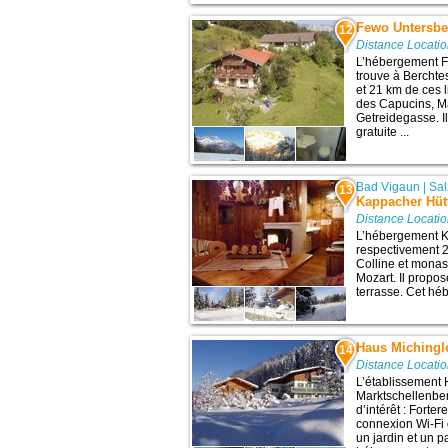
Fewo Untersbe
12
Distance Locati
L’hébergement F
trouve à Bercht
et 21 km de ces l
des Capucins, Ma
Getreidegasse. 
gratuite ...
Bad Vigaun
|
Sa
13
Kappacher Hüt
Distance Locati
L’hébergement K
respectivement 27
Colline et monas
Mozart. Il propo
terrasse. Cet héb
Haus Michingl
14
Distance Locati
L’établissement 
Marktschellenber
d’intérêt : Fort
connexion Wi-Fi g
un jardin et un p