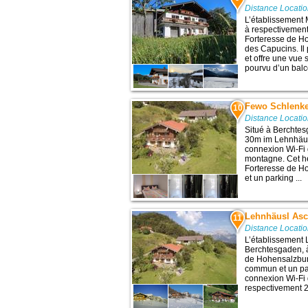
Distance Locati
L’établissement 
à respectivement 
Forteresse de Ho
des Capucins. Il
et offre une vue
pourvu d’un balco
Fewo Schlenk
10
Distance Locati
Situé à Berchte
30m im Lehnhäusl
connexion Wi-Fi g
montagne. Cet hé
Forteresse de Ho
et un parking ...
Lehnhäusl As
11
Distance Locati
L’établissement 
Berchtesgaden, à
de Hohensalzburg
commun et un par
connexion Wi-Fi g
respectivement 2