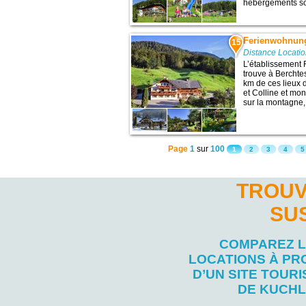
hébergements son
Ferienwohnun
15
Distance Locati
L’établissement
trouve à Berchte
km de ces lieux 
et Colline et mo
sur la montagne,
Page
1
sur
100
1
2
3
4
5
TROUV
SU
COMPAREZ 
LOCATIONS À PR
D’UN SITE TOURI
DE KUCHL