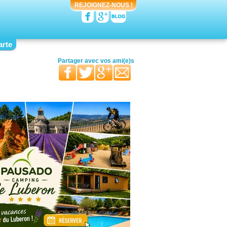
REJOIGNEZ-NOUS !
arte
votre moitié
vos ami(e)s
vos proches
Partager avec
votre famille