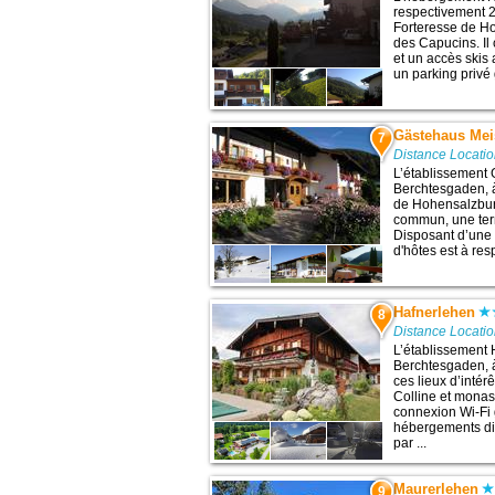
respectivement 20
Forteresse de Ho
des Capucins. Il
et un accès skis
un parking privé 
Gästehaus Mei
7
Distance Locati
L’établissement 
Berchtesgaden, à
de Hohensalzburg
commun, une terr
Disposant d’une 
d'hôtes est à res
Hafnerlehen
8
Distance Locati
L’établissement 
Berchtesgaden, 
ces lieux d’intér
Colline et monas
connexion Wi-Fi g
hébergements dis
par ...
Maurerlehen
9