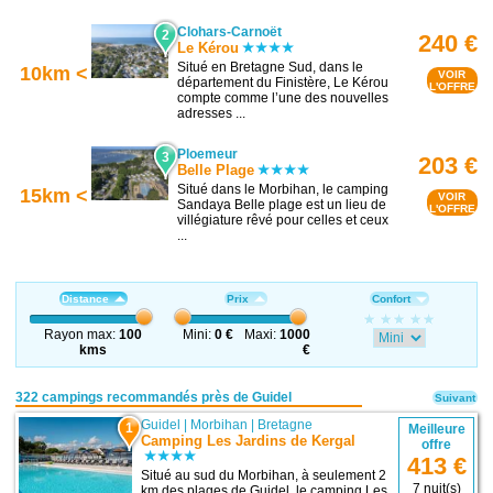
Clohars-Carnoët
2
240 €
Le Kérou
Situé en Bretagne Sud, dans le
10km <
VOIR
département du Finistère, Le Kérou
L'OFFRE
compte comme l’une des nouvelles
adresses ...
Ploemeur
3
203 €
Belle Plage
Situé dans le Morbihan, le camping
15km <
VOIR
Sandaya Belle plage est un lieu de
L'OFFRE
villégiature rêvé pour celles et ceux
...
Distance
Prix
Confort
Rayon max:
100
Mini:
0 €
Maxi:
1000
kms
€
322 campings recommandés près de Guidel
Suivant
Guidel
|
Morbihan
|
Bretagne
1
Meilleure
Camping Les Jardins de Kergal
offre
413 €
Situé au sud du Morbihan, à seulement 2
7 nuit(s)
km des plages de Guidel, le camping Les