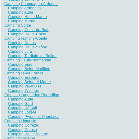
Camping Champagne-Ardenne
Camping Ardennes
Camping Aube
Camping Haute-Marne
Camping Marne
Camping Corse
Camping Corse-du-Sud
Camping Haute-Corse
Camping Franche-Comté
Camping Doubs
Camping Haute-Saône
Camping Jura
Camping Territoire de Belfort
Camping Haute-Normandie
Camping Eure
Camping Seine-Maritime
Camping Île-de-France
Camping Essonne
Camping Seine-et-Marne
Camping Val-d'Oise
Camping Yvelines
Camping Languedoc-Roussillon
Camping Aude
Camping Gard
Camping Hérault
Camping Lozère
Camping Pyrénées-Orientales
Camping Limousin
Camping Corrèze
Camping Creuse
Camping Haute-Vienne
Camping Lorraine