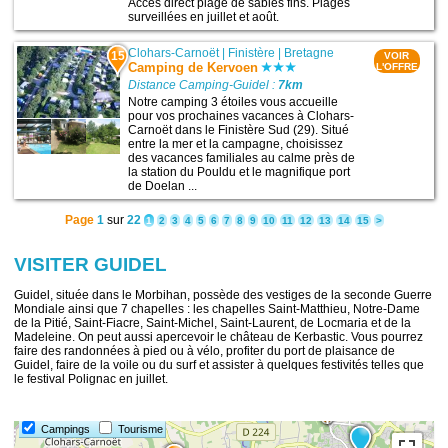
Accès direct plage de sables fins. Plages
surveillées en juillet et août.
Clohars-Carnoët
|
Finistère
|
Bretagne
15
VOIR
Camping de Kervoen
L'OFFRE
Distance Camping-Guidel :
7km
Notre camping 3 étoiles vous accueille
pour vos prochaines vacances à Clohars-
Carnoët dans le Finistère Sud (29). Situé
entre la mer et la campagne, choisissez
des vacances familiales au calme près de
la station du Pouldu et le magnifique port
de Doelan ...
Page
1
sur
22
1
2
3
4
5
6
7
8
9
10
11
12
13
14
15
>
VISITER GUIDEL
Guidel, située dans le Morbihan, possède des vestiges de la seconde Guerre
Mondiale ainsi que 7 chapelles : les chapelles Saint-Matthieu, Notre-Dame
de la Pitié, Saint-Fiacre, Saint-Michel, Saint-Laurent, de Locmaria et de la
Madeleine. On peut aussi apercevoir le château de Kerbastic. Vous pourrez
faire des randonnées à pied ou à vélo, profiter du port de plaisance de
Guidel, faire de la voile ou du surf et assister à quelques festivités telles que
le festival Polignac en juillet.
8
Campings
Tourisme