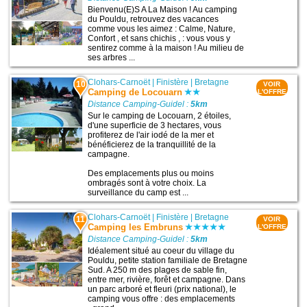
Bienvenu(E)S A La Maison ! Au camping
du Pouldu, retrouvez des vacances
comme vous les aimez : Calme, Nature,
Confort , et sans chichis , : vous vous y
sentirez comme à la maison ! Au milieu de
ses arbres ...
Clohars-Carnoët
|
Finistère
|
Bretagne
10
VOIR
Camping de Locouarn
L'OFFRE
Distance Camping-Guidel :
5km
Sur le camping de Locouarn, 2 étoiles,
d'une superficie de 3 hectares, vous
profiterez de l'air iodé de la mer et
bénéficierez de la tranquillité de la
campagne.
Des emplacements plus ou moins
ombragés sont à votre choix. La
surveillance du camp est ...
Clohars-Carnoët
|
Finistère
|
Bretagne
11
VOIR
Camping les Embruns
L'OFFRE
Distance Camping-Guidel :
5km
Idéalement situé au coeur du village du
Pouldu, petite station familiale de Bretagne
Sud. A 250 m des plages de sable fin,
entre mer, rivière, forêt et campagne. Dans
un parc arboré et fleuri (prix national), le
camping vous offre : des emplacements