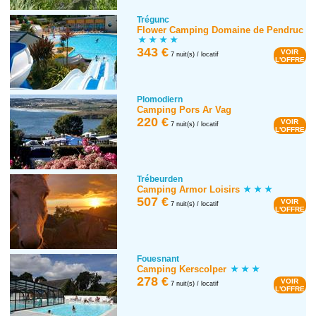
Trégunc
Flower Camping Domaine de Pendruc
343 €
VOIR
7 nuit(s) / locatif
L'OFFRE
Plomodiern
Camping Pors Ar Vag
220 €
VOIR
7 nuit(s) / locatif
L'OFFRE
Trébeurden
Camping Armor Loisirs
507 €
VOIR
7 nuit(s) / locatif
L'OFFRE
Fouesnant
Camping Kerscolper
278 €
VOIR
7 nuit(s) / locatif
L'OFFRE