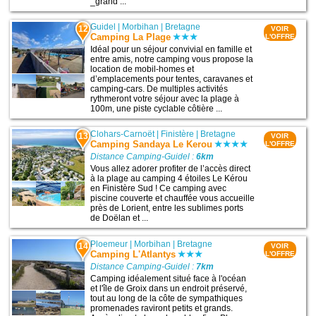
_grand ...
Guidel
|
Morbihan
|
Bretagne
12
VOIR
Camping La Plage
L'OFFRE
Idéal pour un séjour convivial en famille et
entre amis, notre camping vous propose la
location de mobil-homes et
d’emplacements pour tentes, caravanes et
camping-cars. De multiples activités
rythmeront votre séjour avec la plage à
100m, une piste cyclable côtière ...
Clohars-Carnoët
|
Finistère
|
Bretagne
13
VOIR
Camping Sandaya Le Kerou
L'OFFRE
Distance Camping-Guidel :
6km
Vous allez adorer profiter de l’accès direct
à la plage au camping 4 étoiles Le Kérou
en Finistère Sud ! Ce camping avec
piscine couverte et chauffée vous accueille
près de Lorient, entre les sublimes ports
de Doëlan et ...
Ploemeur
|
Morbihan
|
Bretagne
14
VOIR
Camping L'Atlantys
L'OFFRE
Distance Camping-Guidel :
7km
Camping idéalement situé face à l'océan
et l'île de Groix dans un endroit préservé,
tout au long de la côte de sympathiques
promenades raviront petits et grands.