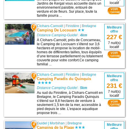
locatif
Jardins de Kergal vous accueille dans un
environnement paisible, entouré de
VOIR
verdure et de fleurs. Sur place, toute la
L'OFFRE
famille pourra ...
Clohars-Carnoët
|
Finistère
|
Bretagne
2
Meilleure
Camping De Locouarn
offre
Distance Camping-Guidel :
4km
227 €
À Clohars-Carnoët, près de Concarneau,
7 nuit(s)
le Camping de Locouarn s’étend sur 3,6
locatif
hectares et propose la location de mobil-
homes de différentes tailles, tous équipés
VOIR
d’une terrasse partiellement ou totalement
L'OFFRE
couverte pour votre confort.Ce camping
familial ...
Clohars-Carnoët
|
Finistère
|
Bretagne
3
Meilleure
Camping Paradis du Quinquis
offre
231 €
Distance Camping-Guidel :
5km
7 nuit(s)
Au sud du Finistère, à Clohars-Carnoët en
locatif
Bretagne, le Camping Paradis Quinquis
s’étend sur 8,8 hectares de verdure à
VOIR
seulement 1,5 km de la mer, accessible à
L'OFFRE
pied depuis le site. L’espace aquatique
propose trois ...
Guidel
|
Morbihan
|
Bretagne
4
Meilleure
Camping de la Plage
offre