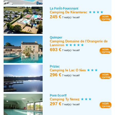
La Forêt-Fouesnant
Camping De Kéranterec
245 €
VOIR
7 nuit(s) / locatif
L'OFFRE
Quimper
Camping Domaine de l'Orangerie de
Lanniron
693 €
VOIR
7 nuit(s) / locatif
L'OFFRE
Priziac
Camping le Lac O fées
296 €
VOIR
7 nuit(s) / locatif
L'OFFRE
Pont-Scorff
Camping Ty Nenez
297 €
VOIR
7 nuit(s) / locatif
L'OFFRE