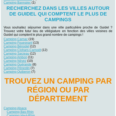
Camping Bannalec
(1)
RECHERCHEZ DANS LES VILLES AUTOUR
DE GUIDEL QUI COMPTENT LE PLUS DE
CAMPINGS
Vous souhaitez séjourner dans une ville particulière proche de Guidel ?
Trouvez votre futur lieu de villégiature en fonction des villes voisines de
Guidel qui comptent le plus grand nombre de campings !
Camping Carnac
(19)
Camping Fouesnant
(13)
Camping Bénodet
(12)
Camping Clohars-Carnoët
(12)
Camping Sarzeau
(12)
Camping Ambon
(11)
Camping Névez
(10)
Camping Guérande
(8)
Camping Pénestin
(7)
Camping Quiberon
(7)
TROUVEZ UN CAMPING PAR
RÉGION OU PAR
DÉPARTEMENT
Camping Alsace
Camping Bas-Rhin
Camping Haut-Rhin