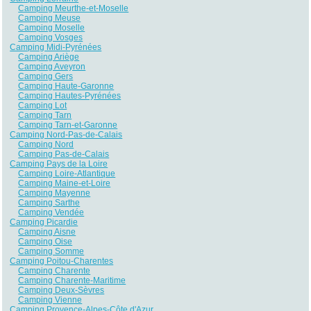
Camping Meurthe-et-Moselle
Camping Meuse
Camping Moselle
Camping Vosges
Camping Midi-Pyrénées
Camping Ariège
Camping Aveyron
Camping Gers
Camping Haute-Garonne
Camping Hautes-Pyrénées
Camping Lot
Camping Tarn
Camping Tarn-et-Garonne
Camping Nord-Pas-de-Calais
Camping Nord
Camping Pas-de-Calais
Camping Pays de la Loire
Camping Loire-Atlantique
Camping Maine-et-Loire
Camping Mayenne
Camping Sarthe
Camping Vendée
Camping Picardie
Camping Aisne
Camping Oise
Camping Somme
Camping Poitou-Charentes
Camping Charente
Camping Charente-Maritime
Camping Deux-Sèvres
Camping Vienne
Camping Provence-Alpes-Côte d'Azur