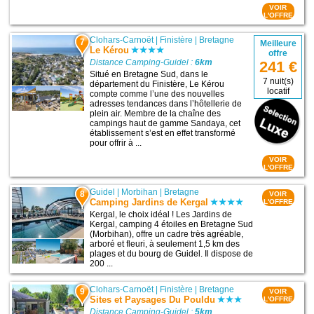
VOIR
L'OFFRE
Clohars-Carnoët
|
Finistère
|
Bretagne
7
Meilleure
Le Kérou
offre
Distance Camping-Guidel :
6km
241 €
Situé en Bretagne Sud, dans le
7 nuit(s)
département du Finistère, Le Kérou
locatif
compte comme l’une des nouvelles
adresses tendances dans l’hôtellerie de
plein air. Membre de la chaîne des
campings haut de gamme Sandaya, cet
établissement s’est en effet transformé
pour offrir à ...
VOIR
L'OFFRE
Guidel
|
Morbihan
|
Bretagne
8
VOIR
Camping Jardins de Kergal
L'OFFRE
Kergal, le choix idéal ! Les Jardins de
Kergal, camping 4 étoiles en Bretagne Sud
(Morbihan), offre un cadre très agréable,
arboré et fleuri, à seulement 1,5 km des
plages et du bourg de Guidel. Il dispose de
200 ...
Clohars-Carnoët
|
Finistère
|
Bretagne
9
VOIR
Sites et Paysages Du Pouldu
L'OFFRE
Distance Camping-Guidel :
5km