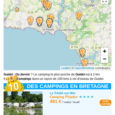
3
10
2
1
9
15
7
2
5
13
6
1
11
+
4
12
−
14
Leaflet
| ©
OpenStreetMap
contributors
Guidel : Ou dormir
? Le camping le plus proche de
Guidel
est à 2 km.
Il y a
322 campings
dans un rayon de 100 kms à vol d'oiseau de Guidel.
DES CAMPINGS EN BRETAGNE
La Trinité-sur-Mer
Camping Plijadur
491 €
VOIR
7 nuit(s) / locatif
L'OFFRE