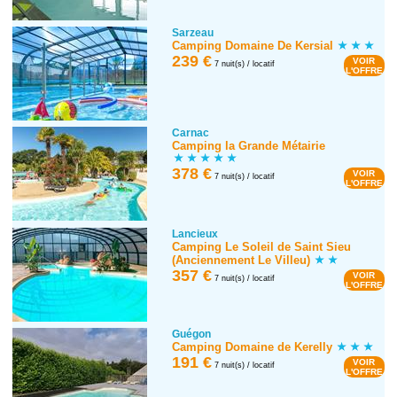
Sarzeau
Camping Domaine De Kersial
239 €
VOIR
7 nuit(s) / locatif
L'OFFRE
Carnac
Camping la Grande Métairie
378 €
VOIR
7 nuit(s) / locatif
L'OFFRE
Lancieux
Camping Le Soleil de Saint Sieu
(Anciennement Le Villeu)
357 €
VOIR
7 nuit(s) / locatif
L'OFFRE
Guégon
Camping Domaine de Kerelly
191 €
VOIR
7 nuit(s) / locatif
L'OFFRE