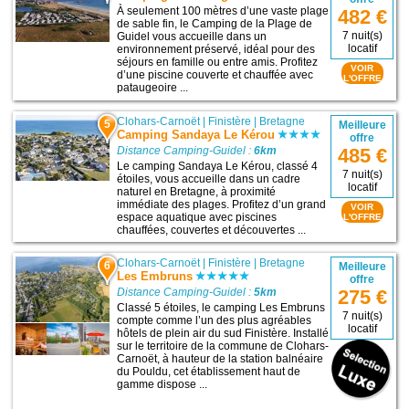
À seulement 100 mètres d’une vaste plage
482 €
de sable fin, le Camping de la Plage de
7 nuit(s)
Guidel vous accueille dans un
locatif
environnement préservé, idéal pour des
séjours en famille ou entre amis. Profitez
VOIR
d’une piscine couverte et chauffée avec
L'OFFRE
pataugeoire ...
Clohars-Carnoët
|
Finistère
|
Bretagne
5
Meilleure
Camping Sandaya Le Kérou
offre
Distance Camping-Guidel :
6km
485 €
Le camping Sandaya Le Kérou, classé 4
7 nuit(s)
étoiles, vous accueille dans un cadre
locatif
naturel en Bretagne, à proximité
immédiate des plages. Profitez d’un grand
VOIR
espace aquatique avec piscines
L'OFFRE
chauffées, couvertes et découvertes ...
Clohars-Carnoët
|
Finistère
|
Bretagne
6
Meilleure
Les Embruns
offre
Distance Camping-Guidel :
5km
275 €
Classé 5 étoiles, le camping Les Embruns
7 nuit(s)
compte comme l’un des plus agréables
locatif
hôtels de plein air du sud Finistère. Installé
sur le territoire de la commune de Clohars-
Carnoët, à hauteur de la station balnéaire
du Pouldu, cet établissement haut de
gamme dispose ...