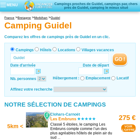
Campings proches de Guidel, campings pas chers
MENU
près de Guidel, camping le mieux situé
Campings
France
Bretagne
Morbihan
Guidel
Hôtels
Camping Guidel
Locations vacances
Villages vacances
Comparez les offres de campings près de Guidel en un clic.
Campings
Hôtels
Locations
Villages vacances
GO !
Date d'arrivée
Date de départ
Hébergement :
Emplacement
Locatif
Nb. personnes
Affinez votre recherche
NOTRE SÉLECTION DE CAMPINGS
Clohars-Carnoët
1
275 €
Les Embruns
Classé 5 étoiles, le camping Les
5km <
VOIR
Embruns compte comme l’un des
L'OFFRE
plus agréables hôtels de plein air du
sud ...