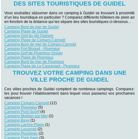
DES SITES TOURISTIQUES DE GUIDEL
Vous souhaitez séjourner dans un camping à Guidel se trouvant à proximité
d’un lieu touristique en particulier ? Comparez différents hôteliers de plein air
en fonction de la distance qui les sépare des sites touristiques ci-dessous…
Camping Bord de mer de Guidel
Camping Plage de Guidel
Camping Golf du Val Quéven
Camping Plage de Clohars-Carnoët
Camping Bord de mer de Clohars-Carnoët
Camping Fort Bloqué - Ploemeur
Camping Golf de Ploemeur-Océan
Camping Plage de Ploemeur
Camping Bord de mer de Ploemeur
Camping Plage de Le Couregant - Ploemeur
TROUVEZ VOTRE CAMPING DANS UNE
VILLE PROCHE DE GUIDEL
Ces villes proches de Guidel comptent de nombreux campings. Comparez-
les pour trouver l’établissement dans lequel vous passerez vos prochaines
vacances !
Camping Clohars-Carnoët
(12)
Camping Ploemeur
(5)
Camping Pont-Scorff
(4)
Camping Moëlan-sur-Mer
(2)
Camping Baye
(1)
Camping Larmor-Plage
(1)
Camping Locunolé
(2)
Camping Plouhinec
(2)
Camping Pont-Aven
(3)