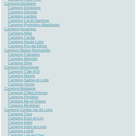
Camping Aquitaine
Camping Dordogne
Camping Gironde
Camping Landes
Camping Lot-et-Garonne
Camping Pyrénées-Atlantiques
Camping Auvergne
Camping Allier
Camping Cantal
Camping Haute-Loire
Camping Puy-de-Dôme
Camping Basse-Normandie
Camping Calvados
Camping Manche
Camping Orne
Camping Bourgogne
Camping Côte-d'Or
Camping Nièvre
Camping Saône-et-Loire
Camping Yonne
Camping Bretagne
Camping Côtes-d'Armor
Camping Finistère
Camping Ille-et-Vilaine
Camping Morbihan
Camping Centre-Val de Loire
Camping Cher
Camping Eure-et-Loir
Camping Indre
Camping Indre-et-Loire
Camping Loiret
Camping Loir-et-Cher