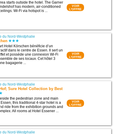
rea starts outside the hotel. The Garner
VOIR
ndelshof has modern, air-conditioned
L'OFFRE
ilings. Wi-Fi via hotspot is ...
e du Nord-Westphalie
chen
art Hotel Körschen bénéficie d’un
ctif dans le centre de Essen. Il sert un
VOIR
uffet et possède une connexion Wi-Fi
L'OFFRE
ensemble de ses locaux. Cet hôtel 3
une bagagerie ...
e du Nord-Westphalie
Hof; Sure Hotel Collection by Best
 beside the pedestrian zone and main
VOIR
 Essen, this traditional 4-star hotel is a
L'OFFRE
nd ride from the exhibition grounds and
mplex. All rooms at Hotel Essener ...
e du Nord-Westphalie