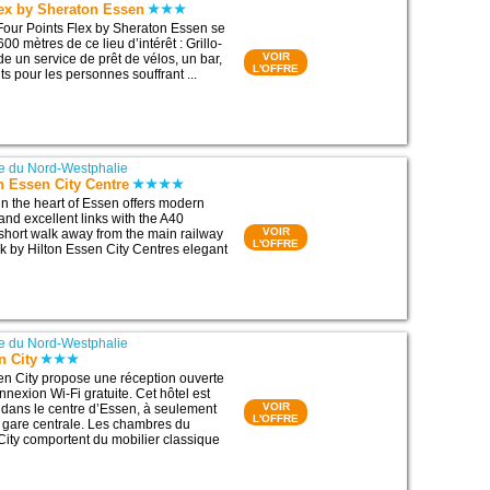
lex by Sheraton Essen
Four Points Flex by Sheraton Essen se
00 mètres de ce lieu d’intérêt : Grillo-
VOIR
de un service de prêt de vélos, un bar,
L'OFFRE
 pour les personnes souffrant ...
e du Nord-Westphalie
n Essen City Centre
 in the heart of Essen offers modern
d excellent links with the A40
VOIR
 short walk away from the main railway
L'OFFRE
rk by Hilton Essen City Centres elegant
e du Nord-Westphalie
n City
n City propose une réception ouverte
nexion Wi-Fi gratuite. Cet hôtel est
VOIR
 dans le centre d’Essen, à seulement
L'OFFRE
 gare centrale. Les chambres du
ity comportent du mobilier classique