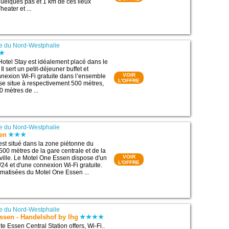
uelques pas et 1 km de ces lieux
Theater et ...
e du Nord-Westphalie
Hotel Stay est idéalement placé dans le
Il sert un petit-déjeuner buffet et
VOIR
nexion Wi-Fi gratuite dans l’ensemble
L'OFFRE
 se situe à respectivement 500 mètres,
 mètres de ...
e du Nord-Westphalie
en
est situé dans la zone piétonne du
500 mètres de la gare centrale et de la
VOIR
 ville. Le Motel One Essen dispose d'un
L'OFFRE
/24 et d'une connexion Wi-Fi gratuite.
matisées du Motel One Essen ...
e du Nord-Westphalie
ssen - Handelshof by Ihg
te Essen Central Station offers, Wi-Fi..