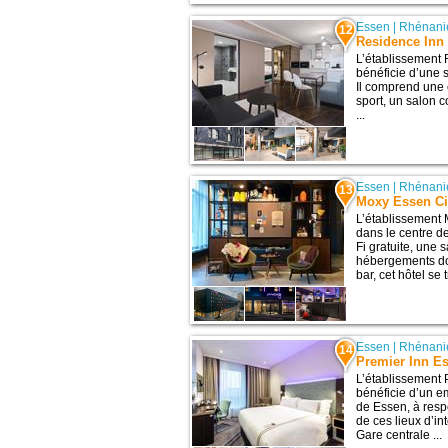
Essen
|
Rhénani
12
Residence Inn 
L’établissement 
bénéficie d’une 
Il comprend une 
sport, un salon
...
Essen
|
Rhénani
13
Moxy Essen Ci
L’établissement 
dans le centre d
Fi gratuite, une 
hébergements dot
bar, cet hôtel se 
Essen
|
Rhénani
14
Premier Inn Es
L’établissement 
bénéficie d’un e
de Essen, à resp
de ces lieux d’i
Gare centrale ...