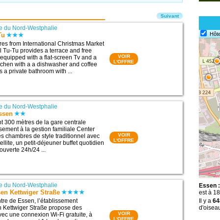
Suivant
e du Nord-Westphalie
Hôte
Tu
es from International Christmas Market
l Tu-Tu provides a terrace and free
VOIR
re equipped with a flat-screen Tv and a
L'OFFRE
itchen with a a dishwasher and coffee
 a private bathroom with ...
e du Nord-Westphalie
Essen
t 300 mètres de la gare centrale
ssement à la gestion familiale Center
VOIR
s chambres de style traditionnel avec
L'OFFRE
ellite, un petit-déjeuner buffet quotidien
ouverte 24h/24 ...
e du Nord-Westphalie
Essen :
n Kettwiger Straße
est à 1
ntre de Essen, l’établissement
Il y a
64
Kettwiger Straße propose des
d'oisea
VOIR
c une connexion Wi-Fi gratuite, à
L'OFFRE