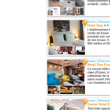
respectivement q
d’intérêt : Grillo-
Essen
|
Rhénani
4
Hotel Stay
L’établissement 
centre de Essen. 
possède une con
de ses locaux. Il
900 mètres et 500
Essen
|
Rhénani
5
Motel One Ess
Ce nouvel hôtel 
cœur d'Essen, à 
cathédrale de la
salon ouvert 24h
Les chambres cli
Essen
|
Rhénani
6
Garner Hotel E
This hotel opposi