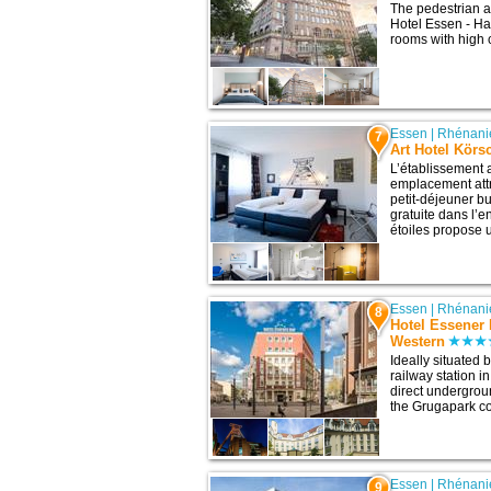
The pedestrian a
Hotel Essen - Ha
rooms with high ce
Essen
|
Rhénani
7
Art Hotel Körs
L’établissement 
emplacement attra
petit-déjeuner b
gratuite dans l’
étoiles propose 
Essen
|
Rhénani
8
Hotel Essener 
Western
Ideally situated
railway station in
direct undergrou
the Grugapark co
Essen
|
Rhénani
9