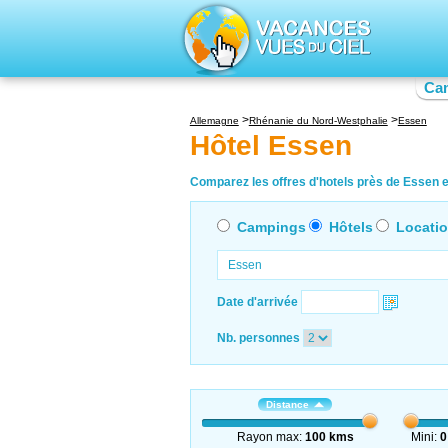
Ca
Allemagne
Rhénanie du Nord-Westphalie
Essen
Hôtel Essen
Comparez les offres d'hotels près de Essen en
Campings
Hôtels
Locati
Date d'arrivée
Nb. personnes
Distance
Rayon max:
100 kms
Mini:
0