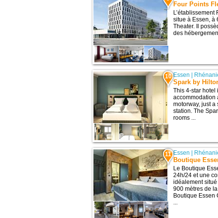
Four Points F
L’établissement 
situe à Essen, à 6
Theater. Il possè
des hébergements
Essen
|
Rhénani
10
Spark by Hilto
This 4-star hotel
accommodation an
motorway, just a
station. The Spa
rooms ...
Essen
|
Rhénani
11
Boutique Esse
Le Boutique Esse
24h/24 et une con
idéalement situé
900 mètres de la
Boutique Essen C
...