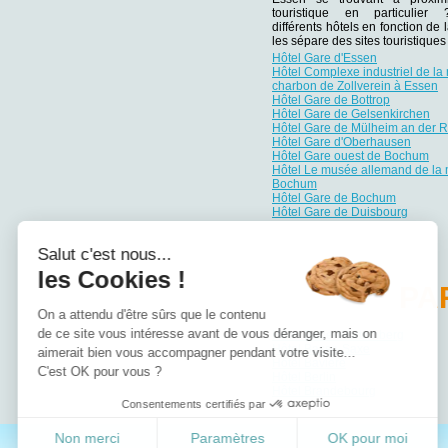
touristique en particulie
différents hôtels en fonction de 
les sépare des sites touristiqu
Hôtel Gare d'Essen
Hôtel Complexe industriel de la
charbon de Zollverein à Essen
Hôtel Gare de Bottrop
Hôtel Gare de Gelsenkirchen
Hôtel Gare de Mülheim an der 
Hôtel Gare d'Oberhausen
Hôtel Gare ouest de Bochum
Hôtel Le musée allemand de la 
Bochum
Hôtel Gare de Bochum
Hôtel Gare de Duisbourg
Salut c'est nous...
les Cookies !
PA
On a attendu d'être sûrs que le contenu
de ce site vous intéresse avant de vous déranger, mais on
Hôtel Bade-Wurtemberg
Hôtel Basse-Saxe
aimerait bien vous accompagner pendant votre visite...
Hôtel Bavière
C'est OK pour vous ?
Hôtel Berlin
Hôtel Brandebourg
Consentements certifiés par
Non merci
Paramètres
OK pour moi