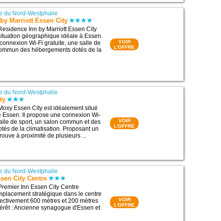
e du Nord-Westphalie
by Marriott Essen City
Residence Inn by Marriott Essen City
situation géographique idéale à Essen.
VOIR
connexion Wi-Fi gratuite, une salle de
L'OFFRE
 commun des hébergements dotés de la
e du Nord-Westphalie
ty
Moxy Essen City est idéalement situé
e Essen. Il propose une connexion Wi-
VOIR
salle de sport, un salon commun et des
L'OFFRE
és de la climatisation. Proposant un
trouve à proximité de plusieurs ...
e du Nord-Westphalie
sen City Centre
Premier Inn Essen City Centre
mplacement stratégique dans le centre
VOIR
ectivement 600 mètres et 200 mètres
L'OFFRE
ntérêt : Ancienne synagogue d'Essen et