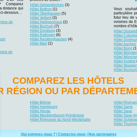
r ? Comparez
Hôtel Gelsenkirchen
(3)
la distance qui
Vous souhai
Hôtel Bottrop
(1)
es ci-dessous…
particulière 
Hôtel Oberhausen
(5)
futur lieu de 
Hôtel Velbert
(3)
voisines de E
 mine de
Hôtel Heiligenhaus
(2)
nombre d’hôte
Hôtel Bochum
(7)
Hôtel Duisburg
(3)
Hôtel Düsseld
Hôtel Ratingen
(6)
Hôtel Cologn
Ruhr
Hôtel Recklinghausen
(4)
Hôtel Dortmu
Hôtel Marl
(1)
Hôtel Aachen
Hôtel Bonn
(1
mine de
Hôtel Münste
Hôtel Mönch
Hôtel Krefeld
Hôtel Wupper
Hôtel Bochu
COMPAREZ LES HÔTELS
R RÉGION OU PAR DÉPARTEM
Hôtel Brême
Hôtel Rhénani
Hôtel Hambourg
Hôtel Sarre
Hôtel Hesse
Hôtel Saxe
Hôtel Mecklembourg-Poméranie
Hôtel Saxe-A
Hôtel Rhénanie du Nord-Westphalie
Hôtel Schlesw
Hôtel Thuring
Qui sommes nous ?
|
Contactez-nous
|
Nos partenaires