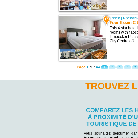
Essen
|
Rhénani
15
Four Essen Cit
This 4-star hotel
rooms with flat-sc
Limbecker Platz 
City Centre offer
Page
1
sur
44
1
2
3
4
5
TROUVEZ L
COMPAREZ LES 
À PROXIMITÉ D’U
TOURISTIQUE DE
Vous souhaitez séjourner da
Essen se trouvant à proximi