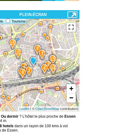
PLEIN-ÉCRAN
ls
Tourisme
15
5
11
3
12
13
8
1
4
6
14
7
2
10
9
+
−
Leaflet
| ©
OpenStreetMap
contributors
 Ou dormir
? L'hôtel le plus proche de
Essen
84 m.
8 hotels
dans un rayon de 100 kms à vol
u de Essen.