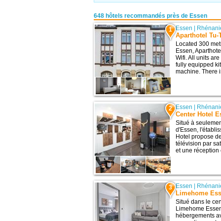
648 hôtels recommandés près de Essen
Essen
|
Rhénani
1
Aparthotel Tu-
Located 300 metr
Essen, Aparthote
Wifi. All units a
fully equipped k
machine. There is
Essen
|
Rhénani
2
Center Hotel 
Situé à seulemen
d'Essen, l'établi
Hotel propose de
télévision par sat
et une réception 
Essen
|
Rhénani
3
Limehome Esse
Situé dans le ce
Limehome Essen 
hébergements ave