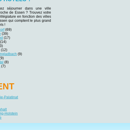
tez séjourner dans une ville
proche de Essen ? Trouvez votre
villégiature en fonction des villes
ssen qui comptent le plus grand
ls !
orf
(69)
e
(39)
nd
(17)
(14)
3)
r
(12)
engladbach
(9)
(9)
tal
(8)
m
(7)
ENT
e-Palatinat
nhalt
ig-Holstein
e