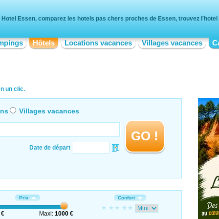
Hotel Essen, comparez les hotels pas chers proches de Essen, trouvez l'hotel 
mpings
Hôtels
Locations vacances
Villages vacances
C
 un clic.
ons
Villages vacances
GO !
Date de départ
Prix
Confort
 €
Maxi:
1000 €