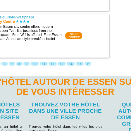
e du Nord-Westphalie
y Centre
 in Essen city centre offers modern
reen Tvs . It is just steps from the
VOIR
square. Free Wifi is offered. Four Essen
L'OFFRE
s an American-style breakfast buffet ...
6
7
8
9
10
11
12
13
14
15
>
'HÔTEL AUTOUR DE ESSEN S
DE VOUS INTÉRESSER
HÔTELS
TROUVEZ VOTRE HÔTEL
QU
N SITE
DANS UNE VILLE PROCHE
AUT
 ESSEN
DE ESSEN
COM
GR
ns un hôtel à
Trouvez votre hôtel dans les villes les plus
té d’un lieu
proches de Essen :