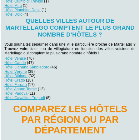
Hôtel Quinto di Treviso
(1)
Hôtel Mira
(1)
Hôtel Piombino Dese
(1)
Hôtel Dolo
(4)
QUELLES VILLES AUTOUR DE
MARTELLAGO COMPTENT LE PLUS GRAND
NOMBRE D'HÔTELS ?
Vous souhaitez séjourner dans une ville particulière proche de Martellago ?
Trouvez votre futur lieu de villégiature en fonction des villes voisines de
Martellago qui comptent le plus grand nombre d’hôtels !
Hôtel Venise
(76)
Hôtel Caorle
(47)
Hôtel Lignano Sabbiadoro
(46)
Hôtel Vérone
(39)
Hôtel Bibione
(32)
Hôtel Grado
(18)
Hôtel Ferrare
(17)
Hôtel Abano Terme
(13)
Hôtel Padova
(11)
Hôtel Cavallino-Treporti
(8)
COMPAREZ LES HÔTELS
PAR RÉGION OU PAR
DÉPARTEMENT