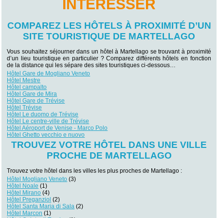
INTÉRESSER
COMPAREZ LES HÔTELS À PROXIMITÉ D’UN
SITE TOURISTIQUE DE MARTELLAGO
Vous souhaitez séjourner dans un hôtel à Martellago se trouvant à proximité
d’un lieu touristique en particulier ? Comparez différents hôtels en fonction
de la distance qui les sépare des sites touristiques ci-dessous…
Hôtel Gare de Mogliano Veneto
Hôtel Mestre
Hôtel campalto
Hôtel Gare de Mira
Hôtel Gare de Trévise
Hôtel Trévise
Hôtel Le duomo de Trévise
Hôtel Le centre-ville de Trévise
Hôtel Aéroport de Venise - Marco Polo
Hôtel Ghetto vecchio e nuovo
TROUVEZ VOTRE HÔTEL DANS UNE VILLE
PROCHE DE MARTELLAGO
Trouvez votre hôtel dans les villes les plus proches de Martellago :
Hôtel Mogliano Veneto
(3)
Hôtel Noale
(1)
Hôtel Mirano
(4)
Hôtel Preganziol
(2)
Hôtel Santa Maria di Sala
(2)
Hôtel Marcon
(1)