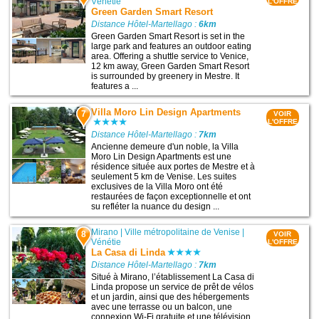
Vénétie
L'OFFRE
Green Garden Smart Resort
Distance Hôtel-Martellago :
6km
Green Garden Smart Resort is set in the
large park and features an outdoor eating
area. Offering a shuttle service to Venice,
12 km away, Green Garden Smart Resort
is surrounded by greenery in Mestre. It
features a ...
Villa Moro Lin Design Apartments
7
VOIR
L'OFFRE
Distance Hôtel-Martellago :
7km
Ancienne demeure d'un noble, la Villa
Moro Lin Design Apartments est une
résidence située aux portes de Mestre et à
seulement 5 km de Venise. Les suites
exclusives de la Villa Moro ont été
restaurées de façon exceptionnelle et ont
su refléter la nuance du design ...
Mirano
|
Ville métropolitaine de Venise
|
8
VOIR
Vénétie
L'OFFRE
La Casa di Linda
Distance Hôtel-Martellago :
7km
Situé à Mirano, l’établissement La Casa di
Linda propose un service de prêt de vélos
et un jardin, ainsi que des hébergements
avec une terrasse ou un balcon, une
connexion Wi-Fi gratuite et une télévision