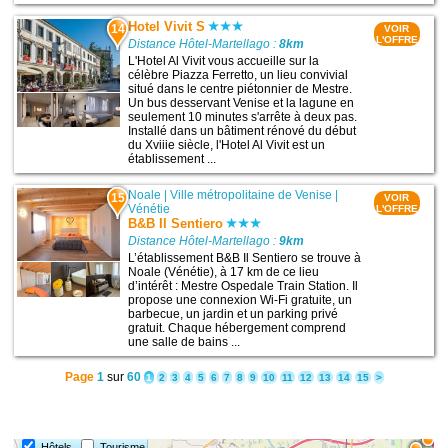
Hotel Vivit S
14
VOIR
L'OFFRE
Distance Hôtel-Martellago :
8km
L'Hotel Al Vivit vous accueille sur la
célèbre Piazza Ferretto, un lieu convivial
situé dans le centre piétonnier de Mestre.
Un bus desservant Venise et la lagune en
seulement 10 minutes s'arrête à deux pas.
Installé dans un bâtiment rénové du début
du Xviiie siècle, l'Hotel Al Vivit est un
établissement ...
Noale
|
Ville métropolitaine de Venise
|
15
VOIR
Vénétie
L'OFFRE
B&B Il Sentiero
Distance Hôtel-Martellago :
9km
L’établissement B&B Il Sentiero se trouve à
Noale (Vénétie), à 17 km de ce lieu
d’intérêt : Mestre Ospedale Train Station. Il
propose une connexion Wi-Fi gratuite, un
barbecue, un jardin et un parking privé
gratuit. Chaque hébergement comprend
une salle de bains ...
Page
1
sur
60
1
2
3
4
5
6
7
8
9
10
11
12
13
14
15
>
Hôtels
Tourisme