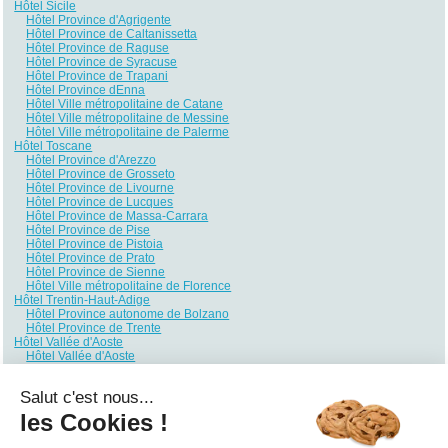
Hôtel Sicile
Hôtel Province d'Agrigente
Hôtel Province de Caltanissetta
Hôtel Province de Raguse
Hôtel Province de Syracuse
Hôtel Province de Trapani
Hôtel Province dEnna
Hôtel Ville métropolitaine de Catane
Hôtel Ville métropolitaine de Messine
Hôtel Ville métropolitaine de Palerme
Hôtel Toscane
Hôtel Province d'Arezzo
Hôtel Province de Grosseto
Hôtel Province de Livourne
Hôtel Province de Lucques
Hôtel Province de Massa-Carrara
Hôtel Province de Pise
Hôtel Province de Pistoia
Hôtel Province de Prato
Hôtel Province de Sienne
Hôtel Ville métropolitaine de Florence
Hôtel Trentin-Haut-Adige
Hôtel Province autonome de Bolzano
Hôtel Province de Trente
Hôtel Vallée d'Aoste
Hôtel Vallée d'Aoste
Hôtel Vénétie
Hôtel Province de Belluno
Salut c'est nous...
Hôtel Province de Padoue
Hôtel Province de Rovigo
les Cookies !
Hôtel Province de Trévise
Hôtel Province de Vérone