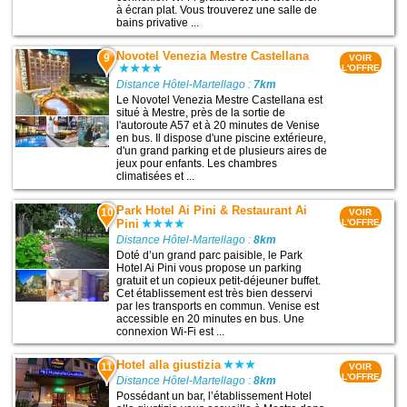
à écran plat. Vous trouverez une salle de
bains privative ...
Novotel Venezia Mestre Castellana
9
VOIR
L'OFFRE
Distance Hôtel-Martellago :
7km
Le Novotel Venezia Mestre Castellana est
situé à Mestre, près de la sortie de
l'autoroute A57 et à 20 minutes de Venise
en bus. Il dispose d'une piscine extérieure,
d'un grand parking et de plusieurs aires de
jeux pour enfants. Les chambres
climatisées et ...
Park Hotel Ai Pini & Restaurant Ai
10
VOIR
Pini
L'OFFRE
Distance Hôtel-Martellago :
8km
Doté d’un grand parc paisible, le Park
Hotel Ai Pini vous propose un parking
gratuit et un copieux petit-déjeuner buffet.
Cet établissement est très bien desservi
par les transports en commun. Venise est
accessible en 20 minutes en bus. Une
connexion Wi-Fi est ...
Hotel alla giustizia
11
VOIR
L'OFFRE
Distance Hôtel-Martellago :
8km
Possédant un bar, l’établissement Hotel