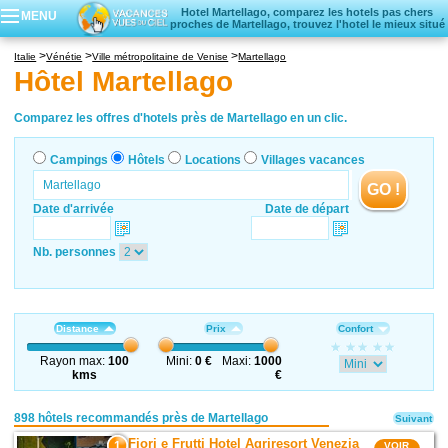
Hotel Martellago, comparez les hotels pas chers
MENU
proches de Martellago, trouvez l'hotel le mieux situé
Campings
Italie
Vénétie
Ville métropolitaine de Venise
Martellago
Hôtels
Hôtel Martellago
Locations vacances
Villages vacances
Comparez les offres d'hotels près de Martellago en un clic.
Campings
Hôtels
Locations
Villages vacances
GO !
Date d'arrivée
Date de départ
Nb. personnes
Distance
Prix
Confort
Rayon max:
100
Mini:
0 €
Maxi:
1000
kms
€
898 hôtels recommandés près de Martellago
Suivant
Fiori e Frutti Hotel Agriresort Venezia
1
VOIR