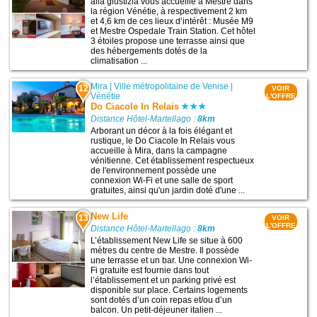
alla giustizia vous accueille à Mestre dans
la région Vénétie, à respectivement 2 km
et 4,6 km de ces lieux d’intérêt : Musée M9
et Mestre Ospedale Train Station. Cet hôtel
3 étoiles propose une terrasse ainsi que
des hébergements dotés de la
climatisation ...
Mira
|
Ville métropolitaine de Venise
|
12
VOIR
Vénétie
L'OFFRE
Do Ciacole In Relais
Distance Hôtel-Martellago :
8km
Arborant un décor à la fois élégant et
rustique, le Do Ciacole In Relais vous
accueille à Mira, dans la campagne
vénitienne. Cet établissement respectueux
de l'environnement possède une
connexion Wi-Fi et une salle de sport
gratuites, ainsi qu'un jardin doté d'une ...
New Life
13
VOIR
L'OFFRE
Distance Hôtel-Martellago :
8km
L’établissement New Life se situe à 600
mètres du centre de Mestre. Il possède
une terrasse et un bar. Une connexion Wi-
Fi gratuite est fournie dans tout
l’établissement et un parking privé est
disponible sur place. Certains logements
sont dotés d’un coin repas et/ou d’un
balcon. Un petit-déjeuner italien ...