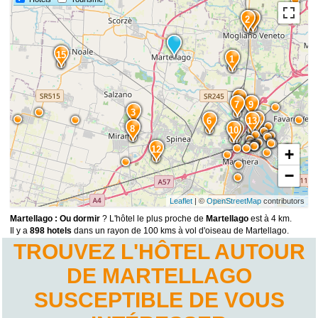
2
4
15
1
5
7
9
3
14
6
13
8
10
11
12
+
−
Leaflet
| ©
OpenStreetMap
contributors
Martellago : Ou dormir
? L'hôtel le plus proche de
Martellago
est à 4 km.
Il y a
898 hotels
dans un rayon de 100 kms à vol d'oiseau de Martellago.
TROUVEZ L'HÔTEL AUTOUR
DE MARTELLAGO
SUSCEPTIBLE DE VOUS