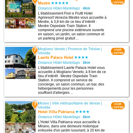
Mestre
L'OFFRE
Distance Hôtel-Martellago :
4km
L’établissement Fiori e Frutti Hotel
Agriresort Venezia Mestre vous accueille à
Mestre, à 3,8 km de ce lieu d’intérêt :
Mestre Ospedale Train Station. Il
comprend une piscine extérieure ouverte
en saison, un jardin, un salon commun et
un parking privé gratuit ...
Mogliano Veneto
|
Province de Trévise
|
2
VOIR
Vénétie
L'OFFRE
Laerte Palace Hotel
Distance Hôtel-Martellago :
6km
L’établissement Laerte Palace Hotel vous
accueille à Mogliano Veneto, à 8 km de ce
lieu d’intérêt : Mestre Ospedale Train
Station. Il comprend un service de
concierge, un salon commun, un bar, des
hébergements pour les personnes
souffrant d'allergies ...
Mirano
|
Ville métropolitaine de Venise
|
3
VOIR
Vénétie
L'OFFRE
Hotel Villa Patriarca
Distance Hôtel-Martellago :
6km
L'Hotel Villa Patriarca vous accueille à
Mirano, dans une demeure historique
entourée d'un jardin luxuriant, à 20 km de