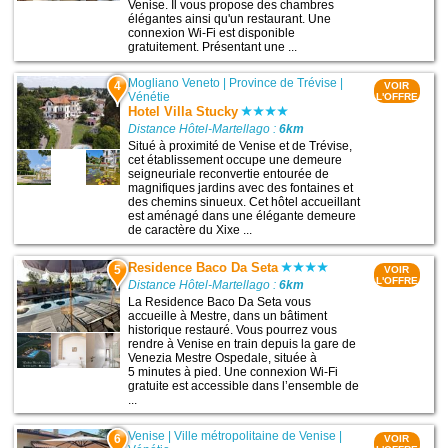
Venise. Il vous propose des chambres
élégantes ainsi qu'un restaurant. Une
connexion Wi-Fi est disponible
gratuitement. Présentant une ...
Mogliano Veneto
|
Province de Trévise
|
4
VOIR
Vénétie
L'OFFRE
Hotel Villa Stucky
Distance Hôtel-Martellago :
6km
Situé à proximité de Venise et de Trévise,
cet établissement occupe une demeure
seigneuriale reconvertie entourée de
magnifiques jardins avec des fontaines et
des chemins sinueux. Cet hôtel accueillant
est aménagé dans une élégante demeure
de caractère du Xixe ...
Residence Baco Da Seta
5
VOIR
L'OFFRE
Distance Hôtel-Martellago :
6km
La Residence Baco Da Seta vous
accueille à Mestre, dans un bâtiment
historique restauré. Vous pourrez vous
rendre à Venise en train depuis la gare de
Venezia Mestre Ospedale, située à
5 minutes à pied. Une connexion Wi-Fi
gratuite est accessible dans l’ensemble de
...
Venise
|
Ville métropolitaine de Venise
|
6
VOIR