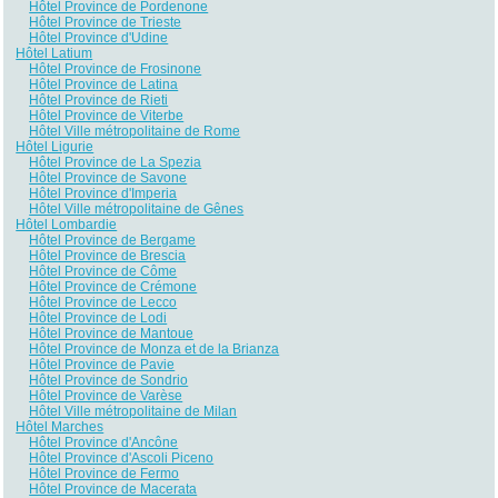
Hôtel Province de Pordenone
Hôtel Province de Trieste
Hôtel Province d'Udine
Hôtel Latium
Hôtel Province de Frosinone
Hôtel Province de Latina
Hôtel Province de Rieti
Hôtel Province de Viterbe
Hôtel Ville métropolitaine de Rome
Hôtel Ligurie
Hôtel Province de La Spezia
Hôtel Province de Savone
Hôtel Province d'Imperia
Hôtel Ville métropolitaine de Gênes
Hôtel Lombardie
Hôtel Province de Bergame
Hôtel Province de Brescia
Hôtel Province de Côme
Hôtel Province de Crémone
Hôtel Province de Lecco
Hôtel Province de Lodi
Hôtel Province de Mantoue
Hôtel Province de Monza et de la Brianza
Hôtel Province de Pavie
Hôtel Province de Sondrio
Hôtel Province de Varèse
Hôtel Ville métropolitaine de Milan
Hôtel Marches
Hôtel Province d'Ancône
Hôtel Province d'Ascoli Piceno
Hôtel Province de Fermo
Hôtel Province de Macerata