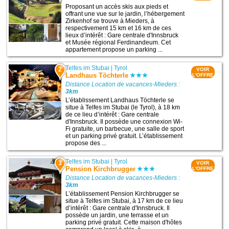
Proposant un accès skis aux pieds et
offrant une vue sur le jardin, l’hébergement
Zirkenhof se trouve à Mieders, à
respectivement 15 km et 16 km de ces
lieux d’intérêt : Gare centrale d'Innsbruck
et Musée régional Ferdinandeum. Cet
appartement propose un parking ...
Telfes im Stubai
|
Tyrol
2
VOIR
Landhaus Töchterle
L'OFFRE
Distance Location de vacances-Mieders :
3km
L’établissement Landhaus Töchterle se
situe à Telfes im Stubai (le Tyrol), à 18 km
de ce lieu d’intérêt : Gare centrale
d'Innsbruck. Il possède une connexion Wi-
Fi gratuite, un barbecue, une salle de sport
et un parking privé gratuit. L’établissement
propose des ...
Telfes im Stubai
|
Tyrol
3
VOIR
Pension Kirchbrugger
L'OFFRE
Distance Location de vacances-Mieders :
3km
L’établissement Pension Kirchbrugger se
situe à Telfes im Stubai, à 17 km de ce lieu
d’intérêt : Gare centrale d'Innsbruck. Il
possède un jardin, une terrasse et un
parking privé gratuit. Cette maison d'hôtes