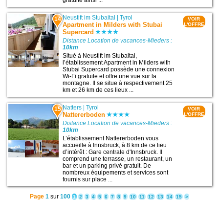
gratuite ainsi ...
Neustift im Stubaital
|
Tyrol
14
VOIR
Apartment in Milders with Stubai
L'OFFRE
Supercard
Distance Location de vacances-Mieders :
10km
Situé à Neustift im Stubaital,
l’établissement Apartment in Milders with
Stubai Supercard possède une connexion
Wi-Fi gratuite et offre une vue sur la
montagne. Il se situe à respectivement 25
km et 26 km de ces lieux ...
Natters
|
Tyrol
15
VOIR
Nattererboden
L'OFFRE
Distance Location de vacances-Mieders :
10km
L’établissement Nattererboden vous
accueille à Innsbruck, à 8 km de ce lieu
d’intérêt : Gare centrale d'Innsbruck. Il
comprend une terrasse, un restaurant, un
bar et un parking privé gratuit. De
nombreux équipements et services sont
fournis sur place ...
Page
1
sur
100
1
2
3
4
5
6
7
8
9
10
11
12
13
14
15
>