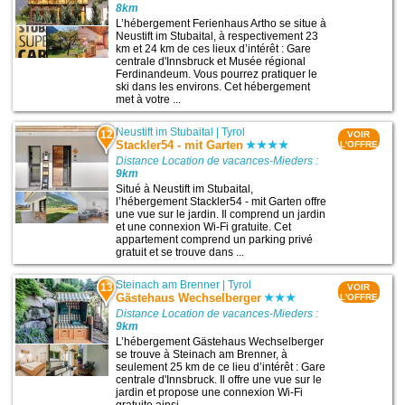
8km
L’hébergement Ferienhaus Artho se situe à
Neustift im Stubaital, à respectivement 23
km et 24 km de ces lieux d’intérêt : Gare
centrale d'Innsbruck et Musée régional
Ferdinandeum. Vous pourrez pratiquer le
ski dans les environs. Cet hébergement
met à votre ...
Neustift im Stubaital
|
Tyrol
12
VOIR
Stackler54 - mit Garten
L'OFFRE
Distance Location de vacances-Mieders :
9km
Situé à Neustift im Stubaital,
l’hébergement Stackler54 - mit Garten offre
une vue sur le jardin. Il comprend un jardin
et une connexion Wi-Fi gratuite. Cet
appartement comprend un parking privé
gratuit et se trouve dans ...
Steinach am Brenner
|
Tyrol
13
VOIR
Gästehaus Wechselberger
L'OFFRE
Distance Location de vacances-Mieders :
9km
L’hébergement Gästehaus Wechselberger
se trouve à Steinach am Brenner, à
seulement 25 km de ce lieu d’intérêt : Gare
centrale d'Innsbruck. Il offre une vue sur le
jardin et propose une connexion Wi-Fi