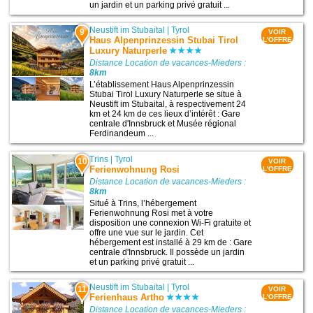
un jardin et un parking privé gratuit ...
Neustift im Stubaital
|
Tyrol
9
VOIR
Haus Alpenprinzessin Stubai Tirol
L'OFFRE
Luxury Naturperle
Distance Location de vacances-Mieders :
8km
L’établissement Haus Alpenprinzessin
Stubai Tirol Luxury Naturperle se situe à
Neustift im Stubaital, à respectivement 24
km et 24 km de ces lieux d’intérêt : Gare
centrale d'Innsbruck et Musée régional
Ferdinandeum ...
Trins
|
Tyrol
10
VOIR
Ferienwohnung Rosi
L'OFFRE
Distance Location de vacances-Mieders :
8km
Situé à Trins, l’hébergement
Ferienwohnung Rosi met à votre
disposition une connexion Wi-Fi gratuite et
offre une vue sur le jardin. Cet
hébergement est installé à 29 km de : Gare
centrale d'Innsbruck. Il possède un jardin
et un parking privé gratuit ...
Neustift im Stubaital
|
Tyrol
11
VOIR
Ferienhaus Artho
L'OFFRE
Distance Location de vacances-Mieders :