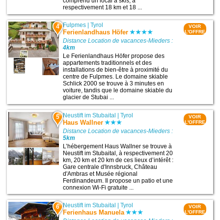
comprend un local à skis, à
respectivement 18 km et 18 ...
Fulpmes
|
Tyrol
4
VOIR
Ferienlandhaus Höfer
L'OFFRE
Distance Location de vacances-Mieders :
4km
Le Ferienlandhaus Höfer propose des
appartements traditionnels et des
installations de bien-être à proximité du
centre de Fulpmes. Le domaine skiable
Schlick 2000 se trouve à 3 minutes en
voiture, tandis que le domaine skiable du
glacier de Stubai ...
Neustift im Stubaital
|
Tyrol
5
VOIR
Haus Wallner
L'OFFRE
Distance Location de vacances-Mieders :
5km
L’hébergement Haus Wallner se trouve à
Neustift im Stubaital, à respectivement 20
km, 20 km et 20 km de ces lieux d’intérêt :
Gare centrale d'Innsbruck, Château
d'Ambras et Musée régional
Ferdinandeum. Il propose un patio et une
connexion Wi-Fi gratuite ...
Neustift im Stubaital
|
Tyrol
6
VOIR
Ferienhaus Manuela
L'OFFRE