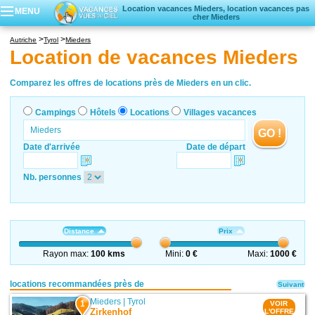
Location vacances Mieders, location vacances pas
MENU
cher Mieders
Campings
Autriche
Tyrol
Mieders
Hôtels
Location de vacances Mieders
Locations vacances
Villages vacances
Comparez les offres de locations près de Mieders en un clic.
Campings
Hôtels
Locations
Villages vacances
GO !
Date d'arrivée
Date de départ
Nb. personnes
Distance
Prix
Rayon max:
100 kms
Mini:
0 €
Maxi:
1000 €
locations recommandées près de
Suivant
Mieders
|
Tyrol
1
VOIR
Zirkenhof
L'OFFRE