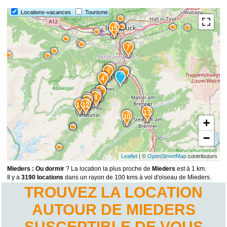
Locations-vacances
Tourisme
15
7
2
3
1
4
5
6
8
9
11
14
12
13
10
+
−
Leaflet
| ©
OpenStreetMap
contributors
Mieders : Ou dormir
? La location la plus proche de
Mieders
est à 1 km.
Il y a
3190 locations
dans un rayon de 100 kms à vol d'oiseau de Mieders.
TROUVEZ LA LOCATION
AUTOUR DE MIEDERS
SUSCEPTIBLE DE VOUS