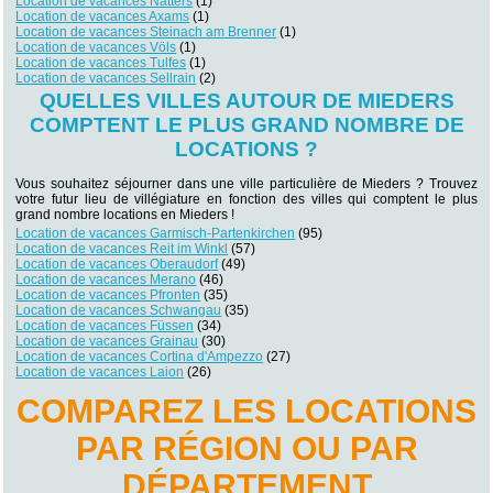
Location de vacances Natters
(1)
Location de vacances Axams
(1)
Location de vacances Steinach am Brenner
(1)
Location de vacances Völs
(1)
Location de vacances Tulfes
(1)
Location de vacances Sellrain
(2)
QUELLES VILLES AUTOUR DE MIEDERS
COMPTENT LE PLUS GRAND NOMBRE DE
LOCATIONS ?
Vous souhaitez séjourner dans une ville particulière de Mieders ? Trouvez
votre futur lieu de villégiature en fonction des villes qui comptent le plus
grand nombre locations en Mieders !
Location de vacances Garmisch-Partenkirchen
(95)
Location de vacances Reit im Winkl
(57)
Location de vacances Oberaudorf
(49)
Location de vacances Merano
(46)
Location de vacances Pfronten
(35)
Location de vacances Schwangau
(35)
Location de vacances Füssen
(34)
Location de vacances Grainau
(30)
Location de vacances Cortina d'Ampezzo
(27)
Location de vacances Laion
(26)
COMPAREZ LES LOCATIONS
PAR RÉGION OU PAR
DÉPARTEMENT