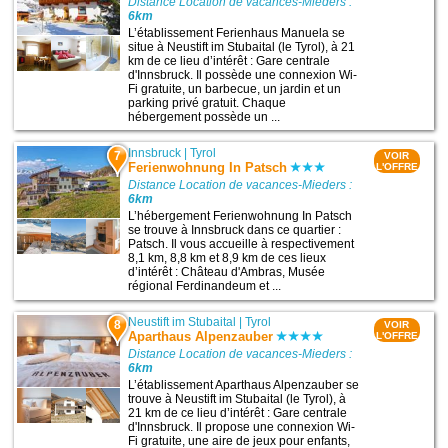
Distance Location de vacances-Mieders :
6km
L’établissement Ferienhaus Manuela se
situe à Neustift im Stubaital (le Tyrol), à 21
km de ce lieu d’intérêt : Gare centrale
d'Innsbruck. Il possède une connexion Wi-
Fi gratuite, un barbecue, un jardin et un
parking privé gratuit. Chaque
hébergement possède un ...
Innsbruck
|
Tyrol
7
VOIR
Ferienwohnung In Patsch
L'OFFRE
Distance Location de vacances-Mieders :
6km
L’hébergement Ferienwohnung In Patsch
se trouve à Innsbruck dans ce quartier :
Patsch. Il vous accueille à respectivement
8,1 km, 8,8 km et 8,9 km de ces lieux
d’intérêt : Château d'Ambras, Musée
régional Ferdinandeum et ...
Neustift im Stubaital
|
Tyrol
8
VOIR
Aparthaus Alpenzauber
L'OFFRE
Distance Location de vacances-Mieders :
6km
L’établissement Aparthaus Alpenzauber se
trouve à Neustift im Stubaital (le Tyrol), à
21 km de ce lieu d’intérêt : Gare centrale
d'Innsbruck. Il propose une connexion Wi-
Fi gratuite, une aire de jeux pour enfants,