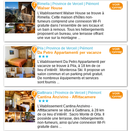
Rimella
|
Province de Verceil
|
Piémont
1
VOIR
Walser House
L'OFFRE
L'établissement Walser House se trouve à
Rimella. Cette maison d'hôtes non-
fumeurs comprend une connexion Wi-Fi
gratuite dans l’ensemble de ses locaux et
un bain à remous. Tous les hébergements
proposent un bureau, une terrasse offrant
une vue sur la montagne ...
Pila
|
Province de Verceil
|
Piémont
2
VOIR
Da Petro Appartamenti per vacanze
L'OFFRE
L’établissement Da Petro Appartamenti per
vacanze se trouve à Pila, à 18 km de ce
lieu d’intérêt : Monterosa Ski. Il propose un
salon commun et un parking privé gratuit.
De nombreux équipements et services
sont fournis ...
Gattinara
|
Province de Verceil
|
Piémont
3
VOIR
Cantina Anzivino - Affittacamere
L'OFFRE
L’établissement Cantina Anzivino -
Affittacamere se situe à Gattinara, à 28 km
de ce lieu d’intérêt : Sacro Monte di Orta. Il
possède une terrasse, des hébergements
non-fumeurs, ainsi qu'une connexion Wi-Fi
gratuite dans ...