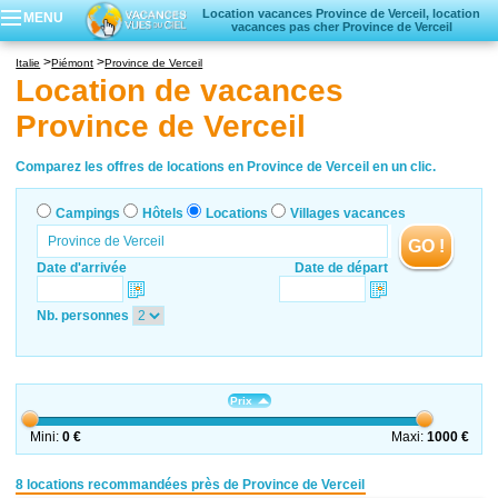
Location vacances Province de Verceil, location
MENU
vacances pas cher Province de Verceil
Campings
Italie
Piémont
Province de Verceil
Hôtels
Location de vacances
Locations vacances
Province de Verceil
Villages vacances
Comparez les offres de locations en Province de Verceil en un clic.
Campings
Hôtels
Locations
Villages vacances
GO !
Date d'arrivée
Date de départ
Nb. personnes
Prix
Mini:
0 €
Maxi:
1000 €
8 locations recommandées près de Province de Verceil