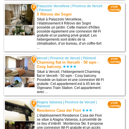
Palazzolo Vercellese
|
Province de Verceil
4
VOIR
|
Piémont
L'OFFRE
Il Ritrovo dei Sogni
Situé à Palazzolo Vercellese,
l’établissement Il Ritrovo dei Sogni
possède un jardin. Cette maison d'hôtes
possède également une connexion Wi-Fi
gratuite et un parking privé gratuit. Les
hébergements sont dotés de la
climatisation, d’un bureau, d’un coffre-fort
...
Verceil
|
Province de Verceil
|
Piémont
5
VOIR
Charming flat in Vercelli - 50 sqm -
L'OFFRE
Cosy balcony.
Situé à Verceil, l’hébergement Charming
flat in Vercelli - 50 sqm - Cosy balcony.
Possède un balcon et une connexion Wi-Fi
gratuite. Cet appartement est à 45 km de :
Vigevano Train Station. Cet appartement
avec ...
Alagna Valsesia
|
Province de Verceil
|
6
VOIR
Piémont
L'OFFRE
Residence Casa dei Fiori
L’établissement Residence Casa dei Fiori
se situe à Alagna Valsesia, à proximité de
ce lieu d’intérêt : Monterosa Ski. Il propose
une connexion Wi-Fi gratuite et un accès