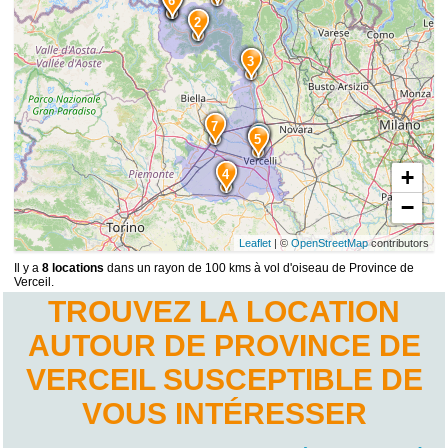
8
6
2
3
7
5
+
4
−
Leaflet
| ©
OpenStreetMap
contributors
Il y a
8 locations
dans un rayon de 100 kms à vol d'oiseau de Province de
Verceil.
TROUVEZ LA LOCATION
AUTOUR DE PROVINCE DE
VERCEIL SUSCEPTIBLE DE
VOUS INTÉRESSER