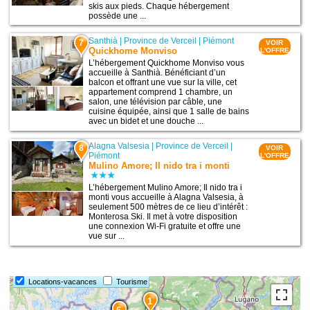
skis aux pieds. Chaque hébergement
possède une ...
Santhià
|
Province de Verceil
|
Piémont
7
VOIR
Quickhome Monviso
L'OFFRE
L’hébergement Quickhome Monviso vous
accueille à Santhià. Bénéficiant d’un
balcon et offrant une vue sur la ville, cet
appartement comprend 1 chambre, un
salon, une télévision par câble, une
cuisine équipée, ainsi que 1 salle de bains
avec un bidet et une douche ...
Alagna Valsesia
|
Province de Verceil
|
8
VOIR
Piémont
L'OFFRE
Mulino Amore; Il nido tra i monti
L’hébergement Mulino Amore; Il nido tra i
monti vous accueille à Alagna Valsesia, à
seulement 500 mètres de ce lieu d’intérêt :
Monterosa Ski. Il met à votre disposition
une connexion Wi-Fi gratuite et offre une
vue sur ...
Locations-vacances
Tourisme
1