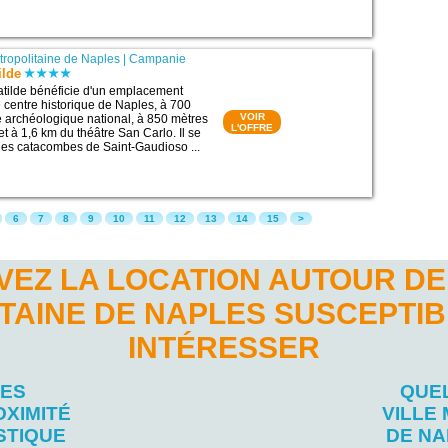
étropolitaine de Naples
|
Campanie
ilde
tilde bénéficie d'un emplacement
e centre historique de Naples, à 700
VOIR
 archéologique national, à 850 mètres
L'OFFRE
 à 1,6 km du théâtre San Carlo. Il se
des catacombes de Saint-Gaudioso ...
6
7
8
9
10
11
12
13
14
15
>
EZ LA LOCATION AUTOUR DE
TAINE DE NAPLES SUSCEPTIB
INTÉRESSER
LES
QUEL
OXIMITÉ
VILLE
STIQUE
DE N