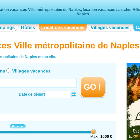
ation vacances Ville métropolitaine de Naples, location vacances pas cher Ville
Naples
mpings
Hôtels
Locations vacances
Villages vacances
C
es Ville métropolitaine de Naples
opolitaine de Naples en un clic.
ons
Villages vacances
GO !
Date de départ
Prix
Maxi:
1000 €