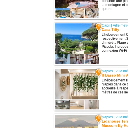
possède une pisci
la montagne et p
qu’une ...
Capri
|
Ville mét
4
Casa Titty
L’hébergement Ca
respectivement 3
d’intérêt : Plage
Piccola. Il prop
connexion Wi-Fi g
Naples
|
Ville m
5
Il Basso Mini 
L’hébergement Il
Naples dans ce qu
accueille à resp
mètres de ces lie
Naples
|
Ville m
6
Lidahouse Ter
Museum By Ho