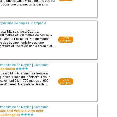
ne privée. Cette villa offre une vue sur
ropose une piscine, un jardin ainsi
ropolitaine de Naples
|
Campanie
sa Titty se situe à Capri, à
00 mètres et 300 mètres de ces lieux
VOIR
 de Marina Piccola et Port de Marina
L'OFFRE
ose des équipements tels qu’une
ratuite et une télévision à écran plat ...
étropolitaine de Naples
|
Campanie
Apartment
 Basso Mini Apartment se trouve à
artier : Place du Plébiscite. Il vous
VOIR
ectivement 2 km, 700 mètres et 600
L'OFFRE
ux d’intérêt : Mappatella Beach ...
étropolitaine de Naples
|
Campanie
race and Vesuvio view next
useinnaples