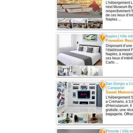
L’hébergement L
next Museum By 
respectivement 5
de ces lieux d’i
Naples ...
Naples
|
Ville m
7
Fiorentini Res
Disposant d’une 
l’établissement 
Naples, à respec
ces lieux d’intér
Carlo ...
San Giorgio a 
8
|
Campanie
Sweet Memori
L’hébergement S
a Cremano, à 3,8 
d'Herculanum. Il
gratuite, une ré
bagagerie. Offrant
Pimonte
|
Ville 
9