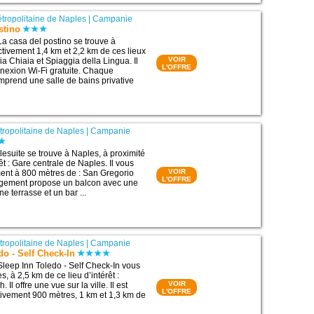
étropolitaine de Naples
|
Campanie
stino
La casa del postino se trouve à
ctivement 1,4 km et 2,2 km de ces lieux
VOIR
gia Chiaia et Spiaggia della Lingua. Il
L'OFFRE
nexion Wi-Fi gratuite. Chaque
prend une salle de bains privative
étropolitaine de Naples
|
Campanie
esuite se trouve à Naples, à proximité
rêt : Gare centrale de Naples. Il vous
VOIR
ent à 800 mètres de : San Gregorio
L'OFFRE
gement propose un balcon avec une
une terrasse et un bar ...
étropolitaine de Naples
|
Campanie
do - Self Check-In
Sleep Inn Toledo - Self Check-In vous
s, à 2,5 km de ce lieu d’intérêt :
VOIR
Il offre une vue sur la ville. Il est
L'OFFRE
ctivement 900 mètres, 1 km et 1,3 km de