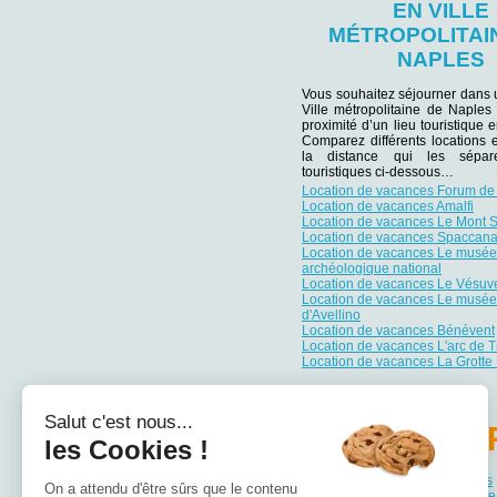
EN VILLE
MÉTROPOLITAI
NAPLES
Vous souhaitez séjourner dans 
Ville métropolitaine de Naples
proximité d’un lieu touristique e
Comparez différents locations 
la distance qui les sépar
touristiques ci-dessous…
Location de vacances Forum d
Location de vacances Amalfi
Location de vacances Le Mont S
Location de vacances Spaccana
Location de vacances Le musée
archéologique national
Location de vacances Le Vésuv
Location de vacances Le musée 
d'Avellino
Location de vacances Bénévent
Location de vacances L'arc de T
Location de vacances La Grotte
Salut c'est nous...
PA
les Cookies !
Location de vacances Abruzzes
On a attendu d'être sûrs que le contenu
Location de vacances Basilicate