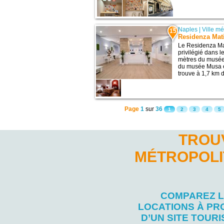
Naples
|
Ville m
15
Residenza Mat
Le Residenza Ma
privilégié dans l
mètres du musée
du musée Musa et
trouve à 1,7 km 
Page
1
sur
36
1
2
3
4
5
TROUV
MÉTROPOLI
COMPAREZ 
LOCATIONS À PR
D’UN SITE TOURI