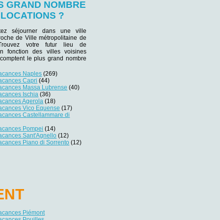
US GRAND NOMBRE
 LOCATIONS ?
tez séjourner dans une ville
proche de Ville métropolitaine de
rouvez votre futur lieu de
en fonction des villes voisines
 comptent le plus grand nombre
vacances Naples
(269)
vacances Capri
(44)
vacances Massa Lubrense
(40)
acances Ischia
(36)
vacances Agerola
(18)
vacances Vico Equense
(17)
vacances Castellammare di
vacances Pompei
(14)
acances Sant'Agnello
(12)
acances Piano di Sorrento
(12)
ENT
vacances Piémont
acances Pouilles