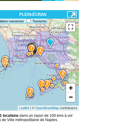
PLEIN-ÉCRAN
ations-vacances
Tourisme
6
13
15
14
10
7
5
1
8
12
11
9
2
3
+
4
−
Leaflet
| ©
OpenStreetMap
contributors
1 locations
dans un rayon de 100 kms à vol
 de Ville métropolitaine de Naples.