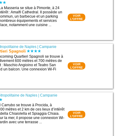
La Masseria se situe à Pimonte, à 24
ntérêt : Amalfi Cathedral. Il possède un
VOIR
 commun, un barbecue et un parking
L'OFFRE
e nombreux équipements et services
place, notamment une cuisine ...
étropolitaine de Naples
|
Campanie
tieri Spagnoli
coming Quartieri Spagnoli se trouve à
tivement 600 mètres et 700 mètres de
VOIR
êt : Maschio Angioino et Teatro San
L'OFFRE
nd un balcon. Une connexion Wi-Fi
étropolitaine de Naples
|
Campanie
l Carrubo se trouve à Procida, à
00 mètres et 2 km de ces lieux d’intérêt
VOIR
 della Chiaiolella et Spiaggia Chiaia.
L'OFFRE
sur la mer, il propose une connexion Wi-
jardin avec une terrasse ...