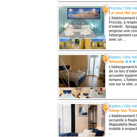
Procida
|
Ville m
12
La casa del po
L’établissement 
Procida, à respe
d’intérêt : Spiag
propose une con
hébergement com
avec un ...
Naples
|
Ville m
13
Alesuite
L’hébergement Al
de ce lieu d’inté
accueille égalem
Armeno. L’héber
vue sur la ville, 
Naples
|
Ville m
14
Sleep Inn Tole
L’établissement 
accueille à Naple
Mappatella Beach. 
installé à respe
...