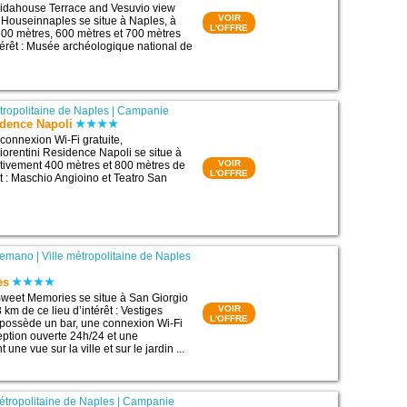
idahouse Terrace and Vesuvio view
VOIR
Houseinnaples se situe à Naples, à
L'OFFRE
00 mètres, 600 mètres et 700 mètres
ntérêt : Musée archéologique national de
étropolitaine de Naples
|
Campanie
idence Napoli
connexion Wi-Fi gratuite,
Fiorentini Residence Napoli se situe à
VOIR
tivement 400 mètres et 800 mètres de
L'OFFRE
êt : Maschio Angioino et Teatro San
Cremano
|
Ville métropolitaine de Naples
es
weet Memories se situe à San Giorgio
VOIR
km de ce lieu d’intérêt : Vestiges
L'OFFRE
 possède un bar, une connexion Wi-Fi
ception ouverte 24h/24 et une
 une vue sur la ville et sur le jardin ...
métropolitaine de Naples
|
Campanie