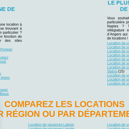
LE PL
NE DE
DE
Vous souhai
particulière 
une location à
Naples ? T
 se trouvant à
villégiature 
n particulier ?
d’Angers qui
en fonction de
de locations !
e des sites
Location de 
Location de 
e Pompei
Location de 
Location de v
olaro
Location de 
poli
Location de 
Location de 
Stabia
(15)
e
Location de 
Irpino
Location de v
Location de v
rajan
 Bleue
COMPAREZ LES LOCATIONS
R RÉGION OU PAR DÉPARTEM
Location de vacances Latium
Location de 
Location de vacances Ligurie
Location de v