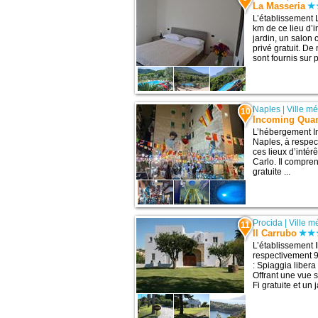
La Masseria
L’établissement 
km de ce lieu d’i
jardin, un salon
privé gratuit. D
sont fournis sur 
Naples
|
Ville m
10
Incoming Quar
L’hébergement In
Naples, à respec
ces lieux d’intér
Carlo. Il compre
gratuite ...
Procida
|
Ville m
11
Il Carrubo
L’établissement I
respectivement 9
: Spiaggia libera
Offrant une vue 
Fi gratuite et un 