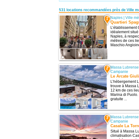
531 locations recommandées près de Ville mé
Naples
|
Ville m
1
Quartieri Spa
L’établissement 
idéalement situé
Naples, à respec
mètres de ces lie
Maschio Angioino 
Massa Lubrense
2
Campanie
Le Arcate Giuli
L’hébergement Le
trouve à Massa L
12 km de ces lieu
Marina di Puolo.
gratuite ...
Massa Lubrense
3
Campanie
Casale La Torr
Situé à Massa L
climatisation Cas