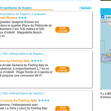
tropolitaine de Naples
Suivant
étropolitaine de Naples
|
Campanie
Loc
gnoli Rooms
Quartieri Spagnoli Rooms est
 dans le quartier Place du Plébiscite de
VOIR
tivement 2 km, 500 mètres et 500
L'OFFRE
ux d’intérêt : Mappatella Beach,
et ...
|
Ville métropolitaine de Naples
|
ana by Feeling Italy
 Arcate Giuliana by Feeling Italy se
VOIR
ubrense, à respectivement 1,7 km et
L'OFFRE
x d’intérêt : Plage Fiordo di Crapolla et
 Il propose une connexion Wi-Fi
|
Ville métropolitaine de Naples
|
Il y a
53
d'oiseau
e Luxury by Feeling Italy
ubrense, l’hébergement avec
VOIR
ale La Torre Luxury by Feeling Italy
L'OFFRE