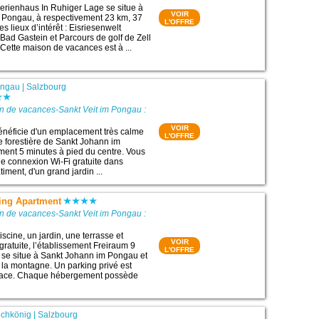
erienhaus In Ruhiger Lage se situe à
VOIR
 Pongau, à respectivement 23 km, 37
L'OFFRE
s lieux d’intérêt : Eisriesenwelt
Bad Gastein et Parcours de golf de Zell
ette maison de vacances est à ...
ongau
|
Salzbourg
n de vacances-Sankt Veit im Pongau :
VOIR
énéficie d'un emplacement très calme
L'OFFRE
 forestière de Sankt Johann im
ent 5 minutes à pied du centre. Vous
ne connexion Wi-Fi gratuite dans
iment, d'un grand jardin ...
ving Apartment
n de vacances-Sankt Veit im Pongau :
scine, un jardin, une terrasse et
VOIR
gratuite, l’établissement Freiraum 9
L'OFFRE
 se situe à Sankt Johann im Pongau et
r la montagne. Un parking privé est
place. Chaque hébergement possède
chkönig
|
Salzbourg