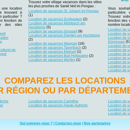
Trouvez votre village vacances dans les villes
les plus proches de Sankt Veit im Pongau :
 une location
Vous souhai
Location de vacances St. Johann im Pongau
e trouvant à
particulièr
(1)
n particulier ?
Trouvez votr
Location de vacances Dorfgastein
(2)
en fonction de
fonction des 
Location de vacances Mühlbach am
e des sites
nombre locati
Hochkönig
(5)
Location de v
Location de vacances Grossarl
(9)
welt
Location de 
Location de vacances Dienten am Hochkönig
gaden
Location de 
(2)
rg
Königssee
(5
Location de vacances Wagrain
(16)
Location de v
Location de vacances Taxenbach
(2)
ulturel de
Location de 
Location de vacances Kleinarl
(1)
rgut
Location de v
Location de vacances Bad Hofgastein
(2)
Location de 
Location de vacances Werfen
(1)
Location de 
Location de 
Location de 
COMPAREZ LES LOCATIONS
R RÉGION OU PAR DÉPARTEM
riche
Location de vacances Carinthie
Location de 
nd
Location de vacances Haute-Autriche
Location de v
Location de v
Location de v
Qui sommes nous ?
|
Contactez-nous
|
Nos partenaires