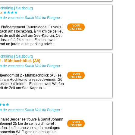
chkönig
|
Salzbourg
iz
n de vacances-Sankt Veit im Pongau :
VOIR
, l’hébergement Tauernlodge Liz vous
L'OFFRE
bach am Hochkönig, à 44 km de ce lieu
urs de golf de Zell am See-Kaprun. Cet
installé à 24 km de : Eisriesenwelt
nd un jardin et un parking privé ...
chkönig
|
Salzbourg
 - Mühlbachblick (A5)
n de vacances-Sankt Veit im Pongau :
VOIR
pendomizil 2 - Mühlbachblick (A5) se
L'OFFRE
ch am Hochkönig, à respectivement 26
s lieux d’intérêt : Eisriesenwelt Werfen
olf de Zell am See-Kaprun ...
n de vacances-Sankt Veit im Pongau :
halet Berger se trouve à Sankt Johann
VOIR
lement 25 km de ce lieu d’intérêt :
L'OFFRE
rfen. Il offre une vue sur la montagne
onnexion Wi-Fi gratuite ainsi qu’un