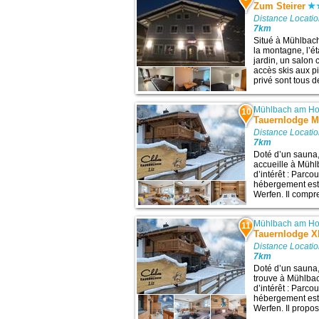
Zum Steirer
Distance Locatio
7km
Situé à Mühlbach
la montagne, l’é
jardin, un salon
accès skis aux p
privé sont tous d
Mühlbach am Ho
10
Tauernlodge M
Distance Locatio
7km
Doté d’un sauna
accueille à Mühl
d’intérêt : Parco
hébergement est 
Werfen. Il compre
Mühlbach am Ho
11
Tauernlodge X
Distance Locatio
7km
Doté d’un sauna
trouve à Mühlba
d’intérêt : Parco
hébergement est 
Werfen. Il propose