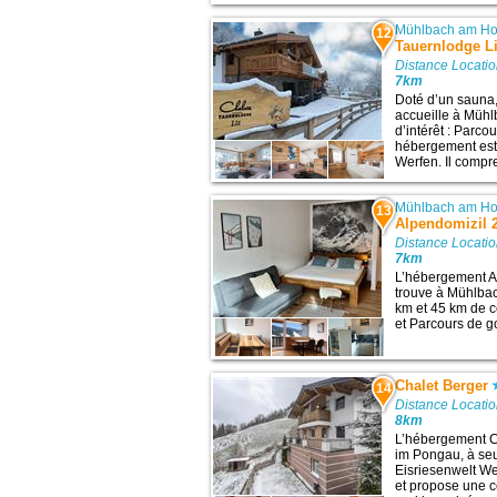
Mühlbach am Ho
12
Tauernlodge L
Distance Locatio
7km
Doté d’un sauna
accueille à Mühl
d’intérêt : Parco
hébergement est 
Werfen. Il compre
Mühlbach am Ho
13
Alpendomizil 2
Distance Locatio
7km
L’hébergement Al
trouve à Mühlba
km et 45 km de ce
et Parcours de g
Chalet Berger
14
Distance Locatio
8km
L’hébergement C
im Pongau, à seu
Eisriesenwelt We
et propose une c