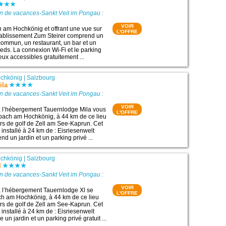
n de vacances-Sankt Veit im Pongau :
VOIR
 am Hochkönig et offrant une vue sur
L'OFFRE
tablissement Zum Steirer comprend un
 commun, un restaurant, un bar et un
ieds. La connexion Wi-Fi et le parking
eux accessibles gratuitement ...
chkönig
|
Salzbourg
ila
n de vacances-Sankt Veit im Pongau :
VOIR
, l’hébergement Tauernlodge Mila vous
L'OFFRE
bach am Hochkönig, à 44 km de ce lieu
urs de golf de Zell am See-Kaprun. Cet
installé à 24 km de : Eisriesenwelt
nd un jardin et un parking privé ...
chkönig
|
Salzbourg
l
n de vacances-Sankt Veit im Pongau :
VOIR
, l’hébergement Tauernlodge Xl se
L'OFFRE
ch am Hochkönig, à 44 km de ce lieu
urs de golf de Zell am See-Kaprun. Cet
installé à 24 km de : Eisriesenwelt
 un jardin et un parking privé gratuit ...