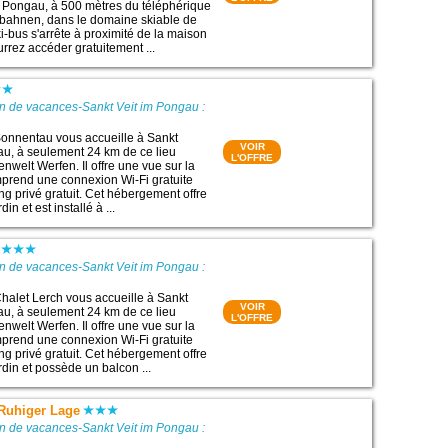
 Pongau, à 500 mètres du téléphérique
gbahnen, dans le domaine skiable de
i-bus s'arrête à proximité de la maison
rrez accéder gratuitement ...
n de vacances-Sankt Veit im Pongau :
onnentau vous accueille à Sankt
VOIR
u, à seulement 24 km de ce lieu
L'OFFRE
senwelt Werfen. Il offre une vue sur la
prend une connexion Wi-Fi gratuite
ng privé gratuit. Cet hébergement offre
in et est installé à ...
n de vacances-Sankt Veit im Pongau :
alet Lerch vous accueille à Sankt
VOIR
u, à seulement 24 km de ce lieu
L'OFFRE
senwelt Werfen. Il offre une vue sur la
prend une connexion Wi-Fi gratuite
ng privé gratuit. Cet hébergement offre
rdin et possède un balcon ...
 Ruhiger Lage
n de vacances-Sankt Veit im Pongau :