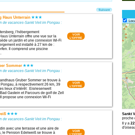
Suivant
 Haus Unterrain
Loc
n de vacances-Sankt Veit im Pongau :
tersberg, l’hébergement
VOIR
us Unterrain offre une vue sur la
L'OFFRE
sède un jardin et une connexion Wi-Fi
ergement est installé à 27 km de :
rfen. Il comprend une piscine
..
ber Sommer
n de vacances-Sankt Veit im Pongau :
andhaus Gruber Sommer se trouve à
VOIR
 Pongau, à respectivement 26 km, 39
L'OFFRE
s lieux d’intérêt : Eisriesenwelt
Bad Gastein et Parcours de golf de Zell
Il propose une connexion Wi-Fi
eiß
Sankt V
proche
n de vacances-Sankt Veit im Pongau :
Il y a
22
d'oisea
rdin avec une terrasse et une aire de
VOIR
s, le Pension Edelweiß se trouve à
L'OFFRE