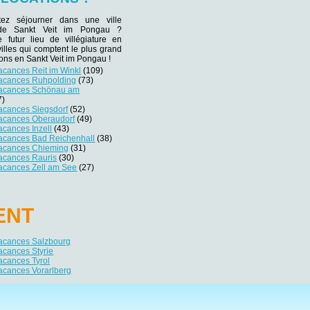
tez séjourner dans une ville
e de Sankt Veit im Pongau ?
e futur lieu de villégiature en
villes qui comptent le plus grand
ons en Sankt Veit im Pongau !
acances Reit im Winkl
(109)
vacances Ruhpolding
(73)
vacances Schönau am
7)
acances Siegsdorf
(52)
vacances Oberaudorf
(49)
acances Inzell
(43)
vacances Bad Reichenhall
(38)
vacances Chieming
(31)
vacances Rauris
(30)
vacances Zell am See
(27)
ENT
vacances Salzbourg
acances Styrie
acances Tyrol
acances Vorarlberg