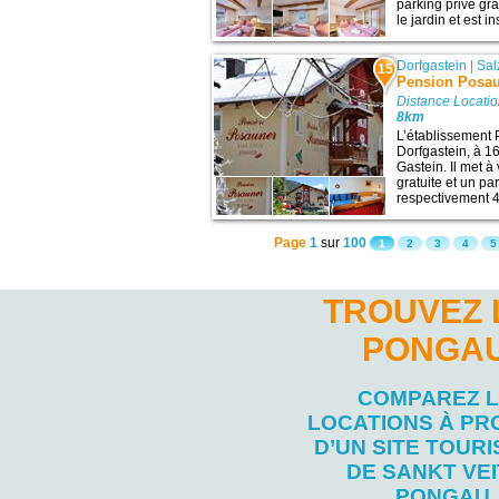
parking privé gr
le jardin et est ins
Dorfgastein
|
Sal
15
Pension Posa
Distance Locatio
8km
L’établissement 
Dorfgastein, à 16
Gastein. Il met à
gratuite et un par
respectivement 4
Page
1
sur
100
1
2
3
4
5
TROUVEZ 
PONGAU
COMPAREZ 
LOCATIONS À PR
D’UN SITE TOURI
DE SANKT VEI
PONGAU