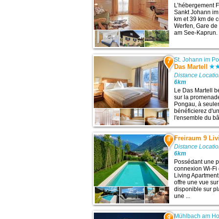
L’hébergement F
Sankt Johann im
km et 39 km de ce
Werfen, Gare de 
am See-Kaprun. C
St. Johann im P
7
Das Martell
Distance Locatio
6km
Le Das Martell b
sur la promenade
Pongau, à seulem
bénéficierez d'u
l'ensemble du bât
Freiraum 9 Li
8
Distance Locatio
6km
Possédant une pi
connexion Wi-Fi 
Living Apartment
offre une vue su
disponible sur 
une ...
Mühlbach am Ho
9