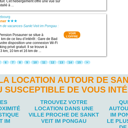
atuit. Cet hébergement offre une vue sur
tallé à ...
zbourg
uner
n de vacances-Sankt Veit im Pongau :
VOIR
Pension Posauner se situe à
L'OFFRE
 km de ce lieu d’intérêt : Gare de Bad
 votre disposition une connexion Wi-Fi
king privé gratuit. Il se trouve à
3 km, 10 km et 16 km de ...
6
7
8
9
10
11
12
13
14
15
>
LA LOCATION AUTOUR DE SANK
 SUSCEPTIBLE DE VOUS INT
LES
TROUVEZ VOTRE
QU
OXIMITÉ
LOCATION DANS UNE
AUTOU
STIQUE
VILLE PROCHE DE SANKT
IM P
T IM
VEIT IM PONGAU
LE PL
DE