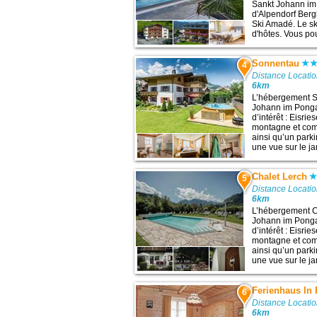
Sankt Johann im
d'Alpendorf Ber
Ski Amadé. Le sk
d'hôtes. Vous pou
Sonnentau
4
Distance Locatio
6km
L’hébergement S
Johann im Ponga
d’intérêt : Eisrie
montagne et com
ainsi qu’un parki
une vue sur le jard
Chalet Lerch
5
Distance Locatio
6km
L’hébergement Ch
Johann im Ponga
d’intérêt : Eisrie
montagne et com
ainsi qu’un parki
une vue sur le ja
Ferienhaus In
6
Distance Locatio
6km