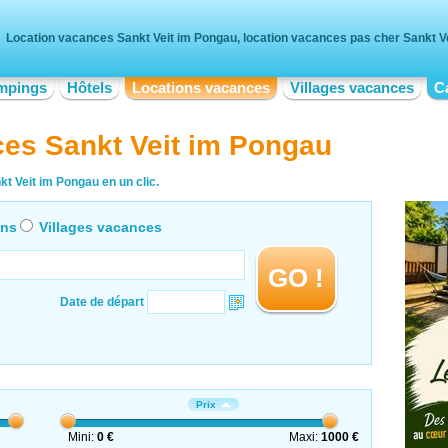
Location vacances Sankt Veit im Pongau, location vacances pas cher Sankt V
mpings
Hôtels
Locations vacances
Villages vacances
C
ces Sankt Veit im Pongau
t Veit im Pongau en un clic.
ons
Villages vacances
GO !
Date de départ
Prix
Mini:
0 €
Maxi:
1000 €