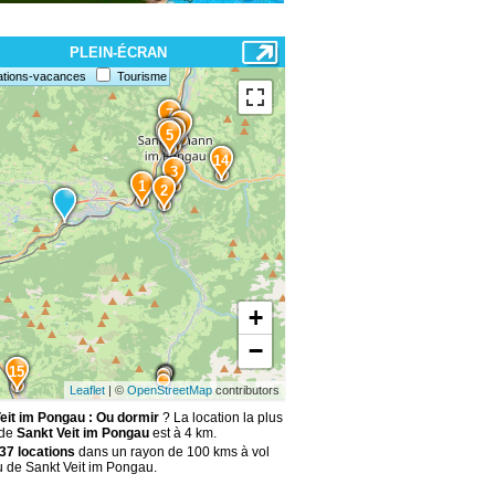
13
12
10
11
PLEIN-ÉCRAN
9
ations-vacances
Tourisme
7
8
6
4
5
14
3
1
2
+
−
15
Leaflet
| ©
OpenStreetMap
contributors
eit im Pongau : Ou dormir
? La location la plus
 de
Sankt Veit im Pongau
est à 4 km.
37 locations
dans un rayon de 100 kms à vol
u de Sankt Veit im Pongau.