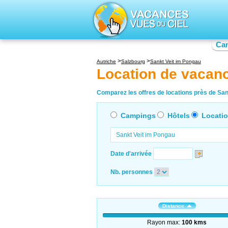
Ca
Autriche
Salzbourg
Sankt Veit im Pongau
Location de vacan
Comparez les offres de locations près de Sank
Campings
Hôtels
Locati
Date d'arrivée
Nb. personnes
Distance
Rayon max:
100 kms