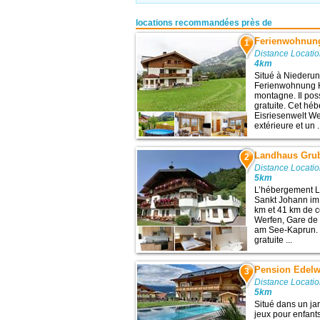
locations recommandées près de
Ferienwohnung
1
Distance Locatio
4km
Situé à Niederun
Ferienwohnung Ha
montagne. Il pos
gratuite. Cet héb
Eisriesenwelt We
extérieure et un .
Landhaus Gru
2
Distance Locatio
5km
L’hébergement L
Sankt Johann im
km et 41 km de ce
Werfen, Gare de 
am See-Kaprun. 
gratuite ...
Pension Edelw
3
Distance Locatio
5km
Situé dans un ja
jeux pour enfant