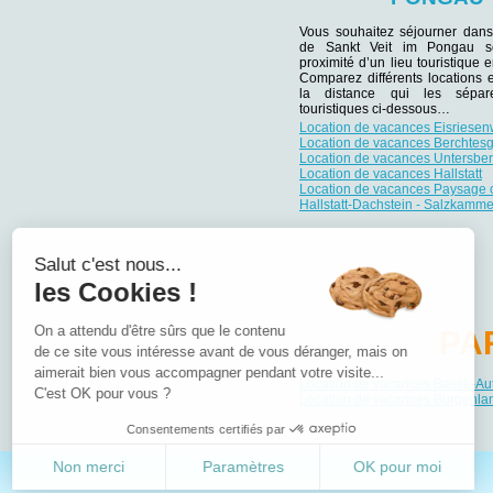
Vous souhaitez séjourner dans
de Sankt Veit im Pongau s
proximité d’un lieu touristique e
Comparez différents locations 
la distance qui les sépar
touristiques ci-dessous…
Location de vacances Eisriesen
Location de vacances Berchtes
Location de vacances Untersbe
Location de vacances Hallstatt
Location de vacances Paysage c
Hallstatt-Dachstein - Salzkamme
Salut c'est nous...
les Cookies !
On a attendu d'être sûrs que le contenu
PA
de ce site vous intéresse avant de vous déranger, mais on
aimerait bien vous accompagner pendant votre visite...
Location de vacances Basse-Aut
C'est OK pour vous ?
Location de vacances Burgenla
Consentements certifiés par
Non merci
Paramètres
OK pour moi