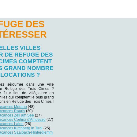
FUGE DES
NTÉRESSER
ELLES VILLES
R DE REFUGE DES
 CIMES COMPTENT
US GRAND NOMBRE
 LOCATIONS ?
tez séjourner dans une ville
 de Refuge des Trois Cimes ?
e futur lieu de villégiature en
villes qui comptent le plus grand
ons en Refuge des Trois Cimes !
vacances Merano
(48)
vacances Rauris
(30)
vacances Zell am See
(27)
vacances Cortina d'Ampezzo
(27)
vacances Laion
(26)
acances Kirchberg in Tirol
(25)
vacances Saalbach-Hinterglemm