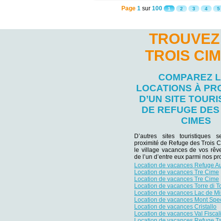
Page
1
sur
100
1
2
3
4
5
TROUVEZ
TROIS CI
COMPAREZ 
LOCATIONS À PR
D’UN SITE TOURI
DE REFUGE DES
CIMES
D’autres sites touristiques 
proximité de Refuge des Trois 
le village vacances de vos rêv
de l’un d’entre eux parmi nos pro
Location de vacances Refuge A
Location de vacances Tre Cime
Location de vacances Tre Cime
Location de vacances Torre di T
Location de vacances Lac de Mi
Location de vacances Mont Spe
Location de vacances Cristallo
Location de vacances Val Fiscal
Location de vacances Refuge Ta