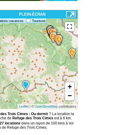
PLEIN-ÉCRAN
ations-vacances
Tourisme
15
14
13
11
12
9
8
10
5
2
3
7
4
6
+
−
Leaflet
| ©
OpenStreetMap
contributors
des Trois Cimes : Ou dormir
? La location la
oche de
Refuge des Trois Cimes
est à 6 km.
27 locations
dans un rayon de 100 kms à vol
u de Refuge des Trois Cimes.