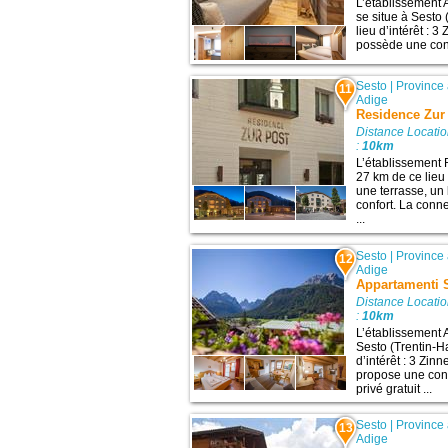
L’établissement
se situe à Sesto 
lieu d’intérêt : 
possède une conn
Sesto
|
Province
11
Adige
Residence Zur
Distance Locati
:
10km
L’établissement 
27 km de ce lieu 
une terrasse, un 
confort. La conne
...
Sesto
|
Province
12
Adige
Appartamenti
Distance Locati
:
10km
L’établissement
Sesto (Trentin-Ha
d’intérêt : 3 Zin
propose une conn
privé gratuit ...
Sesto
|
Province
13
Adige