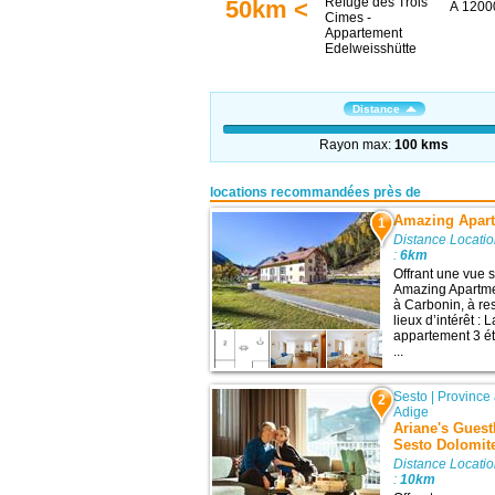
50km <
À 12000
Distance
Rayon max:
100 kms
locations recommandées près de
Amazing Apart
1
Distance Locati
:
6km
Offrant une vue 
Amazing Apartmen
à Carbonin, à re
lieux d’intérêt :
appartement 3 ét
...
Sesto
|
Province
2
Adige
Ariane's Gues
Sesto Dolomit
Distance Locati
:
10km