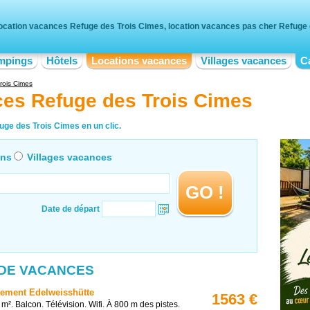
ocation vacances Refuge des Trois Cimes, location vacances pas cher Refuge
mpings
Hôtels
Locations vacances
Villages vacances
C
rois Cimes
ces Refuge des Trois Cimes
uge des Trois Cimes en un clic.
ons
Villages vacances
GO !
Date de départ
 DE VACANCES
ement Edelweisshütte
1563 €
 m². Balcon. Télévision. Wifi. À 800 m des pistes.