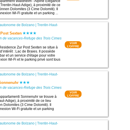
 Apartment Waldheim - Alpine Elegance
(Trentin-Haut-Adige), à proximité de ce
3 Zinnen Dolomites (3 Cime Dolomiti). Il
exion Wi-Fi gratuite et un parking ...
 autonome de Bolzano
|
Trentin-Haut-
 Post Sexten
on de vacances-Refuge des Trois Cimes
VOIR
L'OFFRE
Residence Zur Post Sexten se situe à
d’intérêt : Lac de Braies. Il possède
bar et un service d'étage pour votre
xion Wi-Fi et le parking privé sont tous
 autonome de Bolzano
|
Trentin-Haut-
 Sonnenuhr
on de vacances-Refuge des Trois Cimes
VOIR
L'OFFRE
 Appartamenti Sonnenuhr se trouve à
ut-Adige), à proximité de ce lieu
nen Dolomites (3 Cime Dolomiti). Il
exion Wi-Fi gratuite et un parking
 autonome de Bolzano
|
Trentin-Haut-