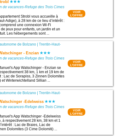
trobl
on de vacances-Refuge des Trois Cimes
VOIR
L'OFFRE
Appartement Strobl vous accueille à
ut-Adige), à 28 km de ce lieu d’intérêt :
l comprend une connexion Wi-Fi
e de jeux pour enfants, un jardin et un
tuit. Les hébergements sont ...
 autonome de Bolzano
|
Trentin-Haut-
Watschinger - Enzian
on de vacances-Refuge des Trois Cimes
VOIR
L'OFFRE
anuel's App Watschinger - Enzian se
 respectivement 38 km, 1 km et 19 km de
êt : Lac de Sorapiss, 3 Zinnen Dolomites
 et Winterwichtelland Sillian ...
 autonome de Bolzano
|
Trentin-Haut-
Watschinger -Edelweiss
on de vacances-Refuge des Trois Cimes
VOIR
L'OFFRE
anuel's App Watschinger -Edelweiss
o, à respectivement 28 km, 38 km et 1
’intérêt : Lac de Braies, Lac de
nen Dolomites (3 Cime Dolomiti) ...