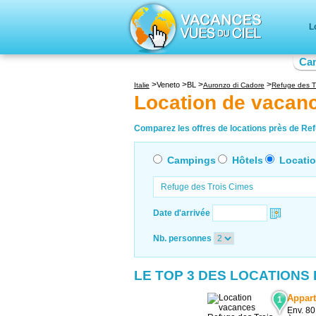
L
Ca
Veneto
BL
Italie
Auronzo di Cadore
Refuge des T
Location de vacan
Comparez les offres de locations près de Ref
Campings
Hôtels
Locati
Date d'arrivée
Nb. personnes
LE TOP 3 DES LOCATIONS
Appart
1
Env. 80