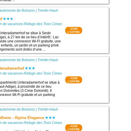
 autonome de Bolzano
|
Trentin-Haut-
of
on de vacances-Refuge des Trois Cimes
VOIR
L'OFFRE
Unteradamerhof se situe à Sesto
ge), à 27 km de ce lieu d’intérêt : Lac
ssède une connexion Wi-Fi gratuite, une
 enfants, un jardin et un parking privé
rgements sont dotés d’une ...
 autonome de Bolzano
|
Trentin-Haut-
teradamerhof
on de vacances-Refuge des Trois Cimes
VOIR
L'OFFRE
Apartments Unteradamerhof se situe à
ut-Adige), à proximité de ce lieu
nen Dolomites (3 Cime Dolomiti). Il
exion Wi-Fi gratuite et un parking
 autonome de Bolzano
|
Trentin-Haut-
dheim - Alpine Elegance
on de vacances-Refuge des Trois Cimes
VOIR
L'OFFRE