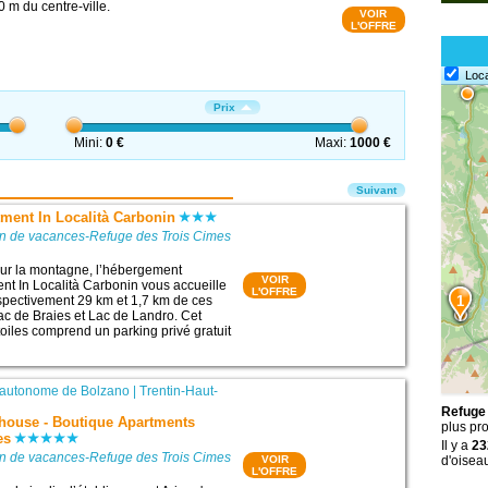
 m du centre-ville.
VOIR
L'OFFRE
Loc
Prix
Mini:
0 €
Maxi:
1000 €
Suivant
ment In Località Carbonin
on de vacances-Refuge des Trois Cimes
sur la montagne, l’hébergement
VOIR
t In Località Carbonin vous accueille
L'OFFRE
spectivement 29 km et 1,7 km de ces
1
 Lac de Braies et Lac de Landro. Cet
oiles comprend un parking privé gratuit
 autonome de Bolzano
|
Trentin-Haut-
Refuge 
thouse - Boutique Apartments
plus pr
es
Il y a
23
on de vacances-Refuge des Trois Cimes
VOIR
d'oisea
L'OFFRE