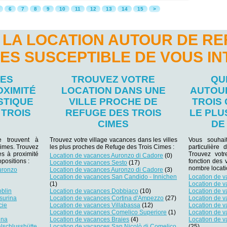
6
7
8
9
10
11
12
13
14
15
>
 LA LOCATION AUTOUR DE RE
MES SUSCEPTIBLE DE VOUS I
LES
TROUVEZ VOTRE
QU
OXIMITÉ
LOCATION DANS UNE
AUTOU
STIQUE
VILLE PROCHE DE
TROIS
 TROIS
REFUGE DES TROIS
LE PL
CIMES
DE
se trouvent à
Trouvez votre village vacances dans les villes
Vous souhai
Cimes. Trouvez
les plus proches de Refuge des Trois Cimes :
particulière
es à proximité
Trouvez votr
Location de vacances Auronzo di Cadore
(0)
positions :
fonction des 
Location de vacances Sesto
(17)
nombre locati
uronzo
Location de vacances Auronzo di Cadore
(3)
Location de vacances San Candido - Innichen
Location de 
(1)
Location de 
oblin
Location de vacances Dobbiaco
(10)
Location de 
surina
Location de vacances Cortina d'Ampezzo
(27)
Location de 
cie
Location de vacances Villabassa
(12)
Location de 
Location de vacances Comelico Superiore
(1)
Location de v
ina
Location de vacances Braies
(4)
Location de 
lschlusshütte
Location de vacances San Nicolò di Comelico
(25)