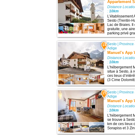
Appartement S
Distance Locati
:
10km
L’établissement 
Sesto (Trentin-Ha
Lac de Braies. I
gratuite, une air
parking privé gra
Sesto
|
Province
14
Adige
Manuel's App 
Distance Locati
:
10km
L’hébergement M
situe à Sesto, à
ces lieux d’intér
(3 Cime Dolomiti)
Sesto
|
Province
15
Adige
Manuel's App 
Distance Locati
:
10km
L’hébergement M
se trouve à Sest
km de ces lieux d
Sorapiss et 3 Zin