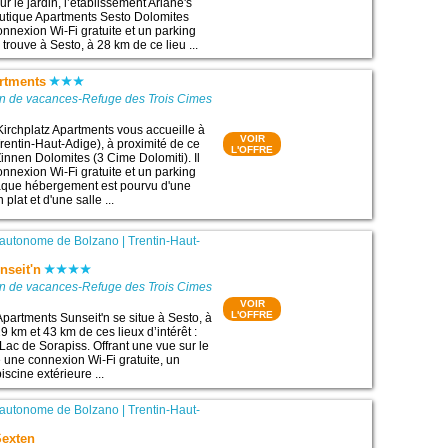
ur le jardin, l’établissement Ariane's
utique Apartments Sesto Dolomites
nexion Wi-Fi gratuite et un parking
se trouve à Sesto, à 28 km de ce lieu ...
artments
on de vacances-Refuge des Trois Cimes
Kirchplatz Apartments vous accueille à
VOIR
entin-Haut-Adige), à proximité de ce
L'OFFRE
3 Zinnen Dolomites (3 Cime Dolomiti). Il
nexion Wi-Fi gratuite et un parking
haque hébergement est pourvu d'une
 plat et d'une salle ...
 autonome de Bolzano
|
Trentin-Haut-
nseit'n
on de vacances-Refuge des Trois Cimes
VOIR
L'OFFRE
Apartments Sunseit'n se situe à Sesto, à
 km et 43 km de ces lieux d’intérêt :
Lac de Sorapiss. Offrant une vue sur le
e une connexion Wi-Fi gratuite, un
iscine extérieure ...
 autonome de Bolzano
|
Trentin-Haut-
Sexten