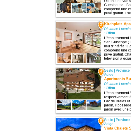
Offrant une vue s
Guesthouse - Bo
comprend une con
privé gratuit. Il 
Kirchplatz Ap
3
Distance Locati
:
10km
L’établissement 
San Giuseppe (Tr
lieu d’intérêt : 
comprend une con
privé gratuit. C
télévision à écran
Sesto
|
Province
4
Adige
Apartments Su
Distance Locati
:
10km
L’établissement 
respectivement 29
Lac de Braies et 
jardin, il possèd
jardin avec une p
Sesto
|
Province
5
Adige
Vista Chalets 