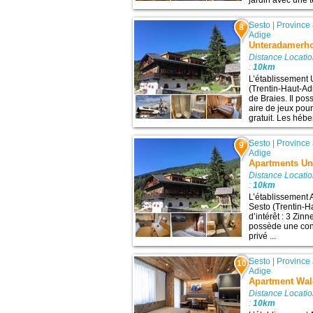
Sesto
|
Province
8
Adige
Unteradamerh
Distance Locati
:
10km
L’établissement 
(Trentin-Haut-Adi
de Braies. Il po
aire de jeux pour
gratuit. Les hébe
Sesto
|
Province
9
Adige
Apartments Un
Distance Locati
:
10km
L’établissement 
Sesto (Trentin-Ha
d’intérêt : 3 Zin
possède une conn
privé ...
Sesto
|
Province
10
Adige
Apartment Wal
Distance Locati
:
10km