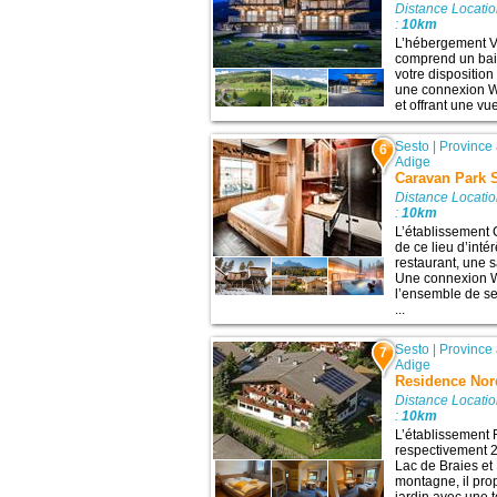
Distance Locati
:
10km
L’hébergement Vi
comprend un bai
votre disposition
une connexion Wi
et offrant une vu
Sesto
|
Province
6
Adige
Caravan Park 
Distance Locati
:
10km
L’établissement 
de ce lieu d’inté
restaurant, une s
Une connexion Wi
l’ensemble de se
...
Sesto
|
Province
7
Adige
Residence Nor
Distance Locati
:
10km
L’établissement 
respectivement 29
Lac de Braies et 
montagne, il pro
jardin avec une t