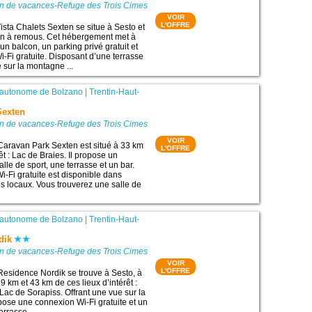
on de vacances-Refuge des Trois Cimes
VOIR
L'OFFRE
sta Chalets Sexten se situe à Sesto et
n à remous. Cet hébergement met à
 un balcon, un parking privé gratuit et
-Fi gratuite. Disposant d’une terrasse
e sur la montagne ...
 autonome de Bolzano
|
Trentin-Haut-
Sexten
on de vacances-Refuge des Trois Cimes
VOIR
Caravan Park Sexten est situé à 33 km
L'OFFRE
rêt : Lac de Braies. Il propose un
alle de sport, une terrasse et un bar.
-Fi gratuite est disponible dans
s locaux. Vous trouverez une salle de
 autonome de Bolzano
|
Trentin-Haut-
dik
on de vacances-Refuge des Trois Cimes
VOIR
L'OFFRE
Residence Nordik se trouve à Sesto, à
 km et 43 km de ces lieux d’intérêt :
Lac de Sorapiss. Offrant une vue sur la
pose une connexion Wi-Fi gratuite et un
errasse ...